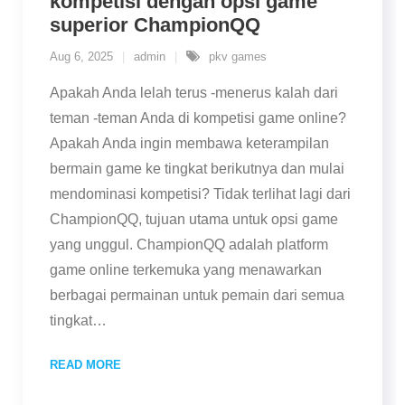
kompetisi dengan opsi game
superior ChampionQQ
Aug 6, 2025
admin
pkv games
Apakah Anda lelah terus -menerus kalah dari
teman -teman Anda di kompetisi game online?
Apakah Anda ingin membawa keterampilan
bermain game ke tingkat berikutnya dan mulai
mendominasi kompetisi? Tidak terlihat lagi dari
ChampionQQ, tujuan utama untuk opsi game
yang unggul. ChampionQQ adalah platform
game online terkemuka yang menawarkan
berbagai permainan untuk pemain dari semua
tingkat
…
READ MORE