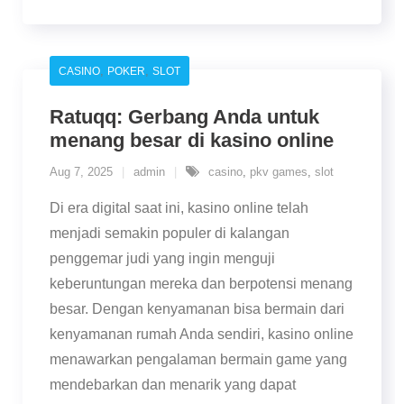
,
,
CASINO
POKER
SLOT
Ratuqq: Gerbang Anda untuk
menang besar di kasino online
Aug 7, 2025
admin
casino
,
pkv games
,
slot
Di era digital saat ini, kasino online telah
menjadi semakin populer di kalangan
penggemar judi yang ingin menguji
keberuntungan mereka dan berpotensi menang
besar. Dengan kenyamanan bisa bermain dari
kenyamanan rumah Anda sendiri, kasino online
menawarkan pengalaman bermain game yang
mendebarkan dan menarik yang dapat