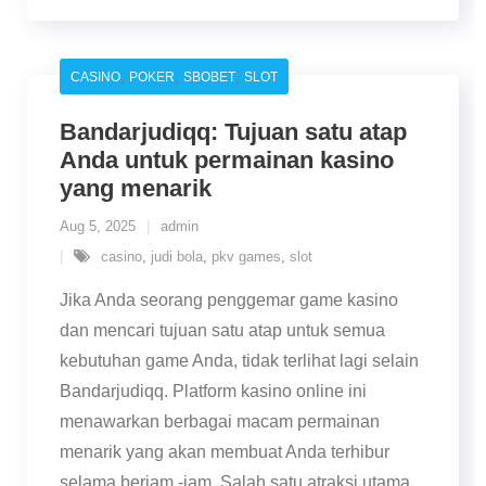
,
,
,
CASINO
POKER
SBOBET
SLOT
Bandarjudiqq: Tujuan satu atap
Anda untuk permainan kasino
yang menarik
Aug 5, 2025
admin
casino
,
judi bola
,
pkv games
,
slot
Jika Anda seorang penggemar game kasino
dan mencari tujuan satu atap untuk semua
kebutuhan game Anda, tidak terlihat lagi selain
Bandarjudiqq. Platform kasino online ini
menawarkan berbagai macam permainan
menarik yang akan membuat Anda terhibur
selama berjam -jam. Salah satu atraksi utama