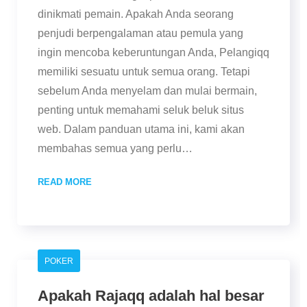
dinikmati pemain. Apakah Anda seorang
penjudi berpengalaman atau pemula yang
ingin mencoba keberuntungan Anda, Pelangiqq
memiliki sesuatu untuk semua orang. Tetapi
sebelum Anda menyelam dan mulai bermain,
penting untuk memahami seluk beluk situs
web. Dalam panduan utama ini, kami akan
membahas semua yang perlu
…
READ MORE
POKER
Apakah Rajaqq adalah hal besar