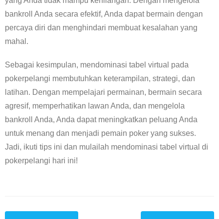
yang Anda tidak mampu kehilangan. Dengan mengelola
bankroll Anda secara efektif, Anda dapat bermain dengan
percaya diri dan menghindari membuat kesalahan yang
mahal.
Sebagai kesimpulan, mendominasi tabel virtual pada
pokerpelangi membutuhkan keterampilan, strategi, dan
latihan. Dengan mempelajari permainan, bermain secara
agresif, memperhatikan lawan Anda, dan mengelola
bankroll Anda, Anda dapat meningkatkan peluang Anda
untuk menang dan menjadi pemain poker yang sukses.
Jadi, ikuti tips ini dan mulailah mendominasi tabel virtual di
pokerpelangi hari ini!