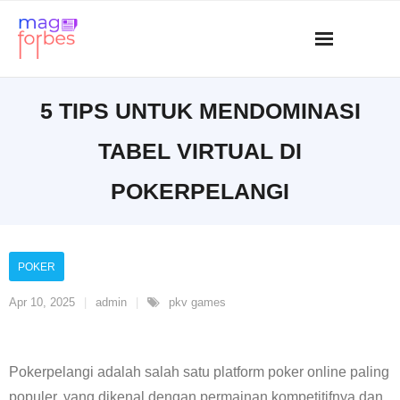
Skip
to
content
5 TIPS UNTUK MENDOMINASI
TABEL VIRTUAL DI
POKERPELANGI
POKER
Apr 10, 2025
admin
pkv games
Pokerpelangi adalah salah satu platform poker online paling
populer, yang dikenal dengan permainan kompetitifnya dan