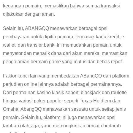
keuangan pemain, memastikan bahwa semua transaksi
dilakukan dengan aman.
Selain itu, ABANGQQ menawarkan berbagai opsi
pembayaran untuk dipilih pemain, termasuk kartu kredit, e-
wallet, dan transfer bank. Ini memudahkan pemain untuk
menyetor dan menarik dana dari akun mereka, memastikan
pengalaman bermain game yang mulus dan bebas repot.
Faktor kunci lain yang membedakan ABangQQ dari platform
perjudian online lainnya adalah berbagai permainannya.
Dari permainan kasino klasik seperti blackjack dan roulette
hingga variasi poker populer seperti Texas Hold’em dan
Omaha, AbangQQ menawarkan sesuatu untuk setiap jenis
pemain. Selain itu, platform ini juga menawarkan opsi
taruhan olahraga, yang memungkinkan pemain bertaruh