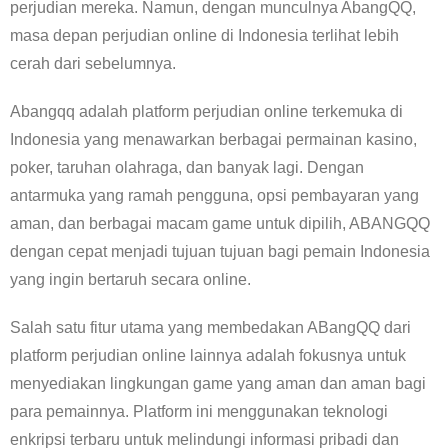
perjudian mereka. Namun, dengan munculnya AbangQQ,
masa depan perjudian online di Indonesia terlihat lebih
cerah dari sebelumnya.
Abangqq adalah platform perjudian online terkemuka di
Indonesia yang menawarkan berbagai permainan kasino,
poker, taruhan olahraga, dan banyak lagi. Dengan
antarmuka yang ramah pengguna, opsi pembayaran yang
aman, dan berbagai macam game untuk dipilih, ABANGQQ
dengan cepat menjadi tujuan tujuan bagi pemain Indonesia
yang ingin bertaruh secara online.
Salah satu fitur utama yang membedakan ABangQQ dari
platform perjudian online lainnya adalah fokusnya untuk
menyediakan lingkungan game yang aman dan aman bagi
para pemainnya. Platform ini menggunakan teknologi
enkripsi terbaru untuk melindungi informasi pribadi dan