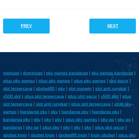
PREV
NEXT
menuqq
|
dominoqq
|
pkv games bandarqq
|
pkv games bandarqq
|
situs pkv games
|
situs pkv games
|
situs pkv games
|
slot gacor
|
slot terpercaya
|
sbobet88
|
pkv
|
slot maxwin
|
slot anti rungkat
|
x500 slot
|
situs slot terpercaya
|
situs slot gacor
|
x500 slot
|
situs
slot terpercaya
|
slot anti rungkat
|
situs slot terpercaya
|
situs pkv
games
|
bandarqq pkv
|
pkv
|
bandarqq pkv
|
bandarqq pkv
|
bandarqq pkv
|
pkv
|
pkv
|
pkv
|
situs pkv games
|
pkv qq
|
pkv qq
|
bandarqq
|
pkv qq
|
situs pkv
|
pkv
|
pkv
|
pkv
|
situs slot gacor
|
sbobet login
|
sbobet login
|
sbobet88 login
|
login sbobet
|
situs pkv