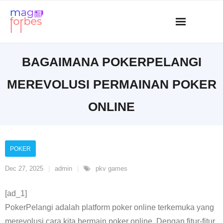
Skip
to
content
BAGAIMANA POKERPELANGI
MEREVOLUSI PERMAINAN POKER
ONLINE
POKER
Dec 27, 2025
admin
pkv games
[ad_1]
PokerPelangi adalah platform poker online terkemuka yang
merevolusi cara kita bermain poker online. Dengan fitur-fitur