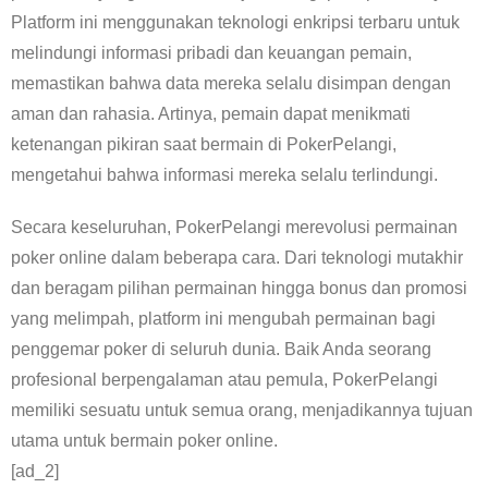
Platform ini menggunakan teknologi enkripsi terbaru untuk
melindungi informasi pribadi dan keuangan pemain,
memastikan bahwa data mereka selalu disimpan dengan
aman dan rahasia. Artinya, pemain dapat menikmati
ketenangan pikiran saat bermain di PokerPelangi,
mengetahui bahwa informasi mereka selalu terlindungi.
Secara keseluruhan, PokerPelangi merevolusi permainan
poker online dalam beberapa cara. Dari teknologi mutakhir
dan beragam pilihan permainan hingga bonus dan promosi
yang melimpah, platform ini mengubah permainan bagi
penggemar poker di seluruh dunia. Baik Anda seorang
profesional berpengalaman atau pemula, PokerPelangi
memiliki sesuatu untuk semua orang, menjadikannya tujuan
utama untuk bermain poker online.
[ad_2]