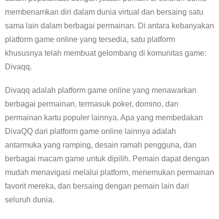
membenamkan diri dalam dunia virtual dan bersaing satu
sama lain dalam berbagai permainan. Di antara kebanyakan
platform game online yang tersedia, satu platform
khususnya telah membuat gelombang di komunitas game:
Divaqq.
Divaqq adalah platform game online yang menawarkan
berbagai permainan, termasuk poker, domino, dan
permainan kartu populer lainnya. Apa yang membedakan
DivaQQ dari platform game online lainnya adalah
antarmuka yang ramping, desain ramah pengguna, dan
berbagai macam game untuk dipilih. Pemain dapat dengan
mudah menavigasi melalui platform, menemukan permainan
favorit mereka, dan bersaing dengan pemain lain dari
seluruh dunia.