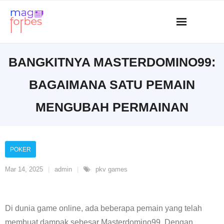
Skip
to
content
BANGKITNYA MASTERDOMINO99:
BAGAIMANA SATU PEMAIN
MENGUBAH PERMAINAN
POKER
Mar 14, 2025
admin
pkv games
Di dunia game online, ada beberapa pemain yang telah
membuat dampak sebesar Masterdomino99. Dengan