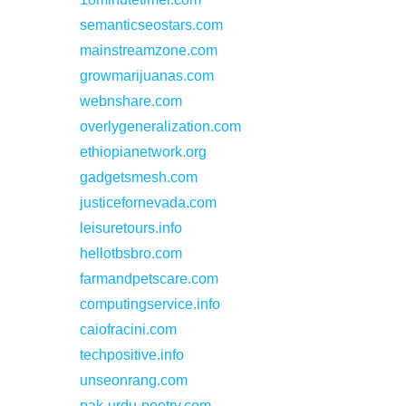
semanticseostars.com
mainstreamzone.com
growmarijuanas.com
webnshare.com
overlygeneralization.com
ethiopianetwork.org
gadgetsmesh.com
justicefornevada.com
leisuretours.info
hellotbsbro.com
farmandpetscare.com
computingservice.info
caiofracini.com
techpositive.info
unseonrang.com
pak-urdu-poetry.com