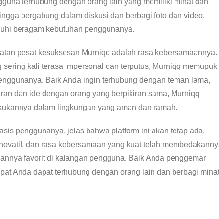
guna terhubung dengan orang lain yang memiliki minat dan
ngga bergabung dalam diskusi dan berbagi foto dan video,
nuhi beragam kebutuhan penggunanya.
katan pesat kesuksesan Murniqq adalah rasa kebersamaannya.
ang sering kali terasa impersonal dan terputus, Murniqq memupuk
 penggunanya. Baik Anda ingin terhubung dengan teman lama,
iran dan ide dengan orang yang berpikiran sama, Murniqq
akukannya dalam lingkungan yang aman dan ramah.
sis penggunanya, jelas bahwa platform ini akan tetap ada.
r inovatif, dan rasa kebersamaan yang kuat telah membedakanny
dikannya favorit di kalangan pengguna. Baik Anda penggemar
empat Anda dapat terhubung dengan orang lain dan berbagi minat