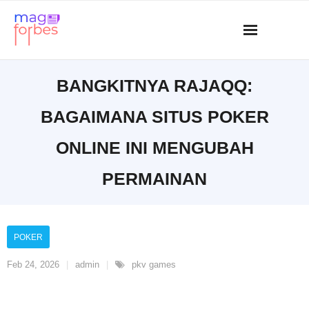
Skip
to
content
BANGKITNYA RAJAQQ:
BAGAIMANA SITUS POKER
ONLINE INI MENGUBAH
PERMAINAN
POKER
Feb 24, 2026
admin
pkv games