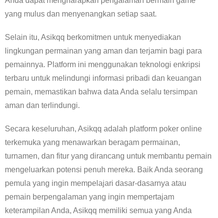
Anda dapat mengharapkan pengalaman bermain game
yang mulus dan menyenangkan setiap saat.
Selain itu, Asikqq berkomitmen untuk menyediakan
lingkungan permainan yang aman dan terjamin bagi para
pemainnya. Platform ini menggunakan teknologi enkripsi
terbaru untuk melindungi informasi pribadi dan keuangan
pemain, memastikan bahwa data Anda selalu tersimpan
aman dan terlindungi.
Secara keseluruhan, Asikqq adalah platform poker online
terkemuka yang menawarkan beragam permainan,
turnamen, dan fitur yang dirancang untuk membantu pemain
mengeluarkan potensi penuh mereka. Baik Anda seorang
pemula yang ingin mempelajari dasar-dasarnya atau
pemain berpengalaman yang ingin mempertajam
keterampilan Anda, Asikqq memiliki semua yang Anda