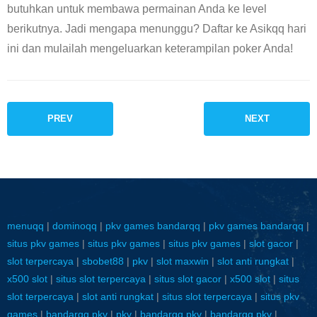
butuhkan untuk membawa permainan Anda ke level
berikutnya. Jadi mengapa menunggu? Daftar ke Asikqq hari
ini dan mulailah mengeluarkan keterampilan poker Anda!
PREV
NEXT
menuqq
|
dominoqq
|
pkv games bandarqq
|
pkv games bandarqq
|
situs pkv games
|
situs pkv games
|
situs pkv games
|
slot gacor
|
slot terpercaya
|
sbobet88
|
pkv
|
slot maxwin
|
slot anti rungkat
|
x500 slot
|
situs slot terpercaya
|
situs slot gacor
|
x500 slot
|
situs
slot terpercaya
|
slot anti rungkat
|
situs slot terpercaya
|
situs pkv
games
|
bandarqq pkv
|
pkv
|
bandarqq pkv
|
bandarqq pkv
|