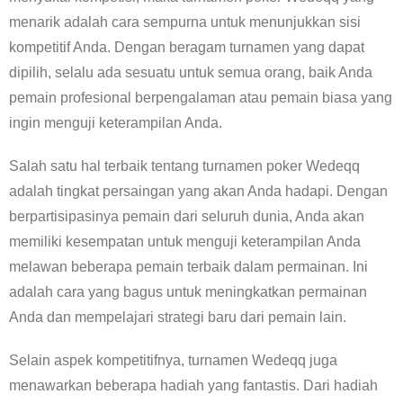
menarik adalah cara sempurna untuk menunjukkan sisi
kompetitif Anda. Dengan beragam turnamen yang dapat
dipilih, selalu ada sesuatu untuk semua orang, baik Anda
pemain profesional berpengalaman atau pemain biasa yang
ingin menguji keterampilan Anda.
Salah satu hal terbaik tentang turnamen poker Wedeqq
adalah tingkat persaingan yang akan Anda hadapi. Dengan
berpartisipasinya pemain dari seluruh dunia, Anda akan
memiliki kesempatan untuk menguji keterampilan Anda
melawan beberapa pemain terbaik dalam permainan. Ini
adalah cara yang bagus untuk meningkatkan permainan
Anda dan mempelajari strategi baru dari pemain lain.
Selain aspek kompetitifnya, turnamen Wedeqq juga
menawarkan beberapa hadiah yang fantastis. Dari hadiah