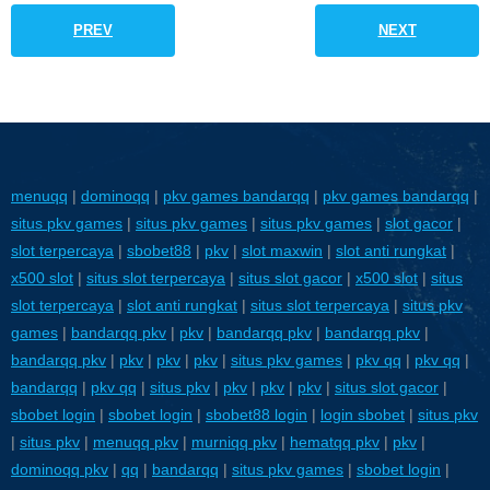
PREV
NEXT
menuqq
|
dominoqq
|
pkv games bandarqq
|
pkv games bandarqq
|
situs pkv games
|
situs pkv games
|
situs pkv games
|
slot gacor
|
slot terpercaya
|
sbobet88
|
pkv
|
slot maxwin
|
slot anti rungkat
|
x500 slot
|
situs slot terpercaya
|
situs slot gacor
|
x500 slot
|
situs
slot terpercaya
|
slot anti rungkat
|
situs slot terpercaya
|
situs pkv
games
|
bandarqq pkv
|
pkv
|
bandarqq pkv
|
bandarqq pkv
|
bandarqq pkv
|
pkv
|
pkv
|
pkv
|
situs pkv games
|
pkv qq
|
pkv qq
|
bandarqq
|
pkv qq
|
situs pkv
|
pkv
|
pkv
|
pkv
|
situs slot gacor
|
sbobet login
|
sbobet login
|
sbobet88 login
|
login sbobet
|
situs pkv
|
situs pkv
|
menuqq pkv
|
murniqq pkv
|
hematqq pkv
|
pkv
|
dominoqq pkv
|
qq
|
bandarqq
|
situs pkv games
|
sbobet login
|