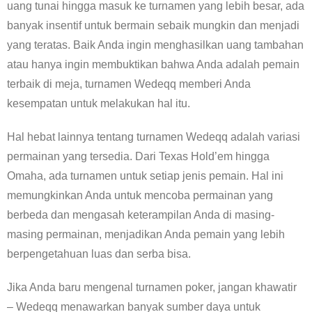
uang tunai hingga masuk ke turnamen yang lebih besar, ada
banyak insentif untuk bermain sebaik mungkin dan menjadi
yang teratas. Baik Anda ingin menghasilkan uang tambahan
atau hanya ingin membuktikan bahwa Anda adalah pemain
terbaik di meja, turnamen Wedeqq memberi Anda
kesempatan untuk melakukan hal itu.
Hal hebat lainnya tentang turnamen Wedeqq adalah variasi
permainan yang tersedia. Dari Texas Hold’em hingga
Omaha, ada turnamen untuk setiap jenis pemain. Hal ini
memungkinkan Anda untuk mencoba permainan yang
berbeda dan mengasah keterampilan Anda di masing-
masing permainan, menjadikan Anda pemain yang lebih
berpengetahuan luas dan serba bisa.
Jika Anda baru mengenal turnamen poker, jangan khawatir
– Wedeqq menawarkan banyak sumber daya untuk