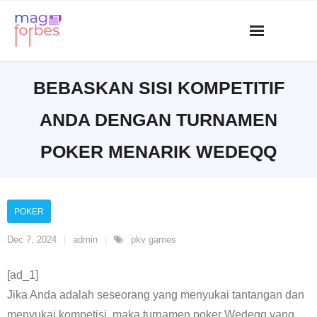
Skip
to
content
BEBASKAN SISI KOMPETITIF
ANDA DENGAN TURNAMEN
POKER MENARIK WEDEQQ
POKER
Dec 7, 2024
admin
pkv games
[ad_1]
Jika Anda adalah seseorang yang menyukai tantangan dan
menyukai kompetisi, maka turnamen poker Wedeqq yang