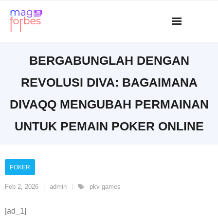
Skip
to
content
BERGABUNGLAH DENGAN
REVOLUSI DIVA: BAGAIMANA
DIVAQQ MENGUBAH PERMAINAN
UNTUK PEMAIN POKER ONLINE
POKER
Feb 2, 2026
admin
pkv games
[ad_1]