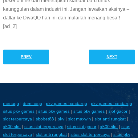
poker online dan menetapkan standar baru untuk
keunggulan dalam industri ini. Jangan lewatkan aksinya –
daftar ke DivaQQ hari ini dan mulailah menang besar!
[ad_2]
PREV
NEXT
menuqq
|
dominoqq
|
pkv games bandarqq
|
pkv games bandarqq
|
situs pkv games
|
situs pkv games
|
situs pkv games
|
slot gacor
|
slot terpercaya
|
sbobet88
|
pkv
|
slot maxwin
|
slot anti rungkat
|
x500 slot
|
situs slot terpercaya
|
situs slot gacor
|
x500 slot
|
situs
slot terpercaya
|
slot anti rungkat
|
situs slot terpercaya
|
situs pkv