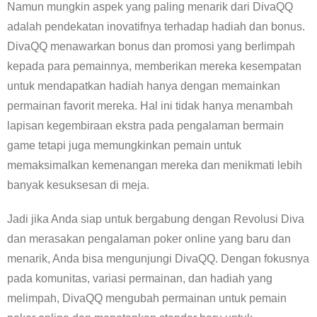
Namun mungkin aspek yang paling menarik dari DivaQQ
adalah pendekatan inovatifnya terhadap hadiah dan bonus.
DivaQQ menawarkan bonus dan promosi yang berlimpah
kepada para pemainnya, memberikan mereka kesempatan
untuk mendapatkan hadiah hanya dengan memainkan
permainan favorit mereka. Hal ini tidak hanya menambah
lapisan kegembiraan ekstra pada pengalaman bermain
game tetapi juga memungkinkan pemain untuk
memaksimalkan kemenangan mereka dan menikmati lebih
banyak kesuksesan di meja.
Jadi jika Anda siap untuk bergabung dengan Revolusi Diva
dan merasakan pengalaman poker online yang baru dan
menarik, Anda bisa mengunjungi DivaQQ. Dengan fokusnya
pada komunitas, variasi permainan, dan hadiah yang
melimpah, DivaQQ mengubah permainan untuk pemain