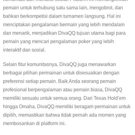
pemain untuk terhubung satu sama lain, mengobrol, dan
bahkan berkompetisi dalam turnamen langsung. Hal ini
menciptakan pengalaman bermain yang lebih mendalam
dan menarik, menjadikan DivaQQ tujuan utama bagi para
pemain yang mencari pengalaman poker yang lebih
interaktif dan sosial.
Selain fitur komunitasnya, DivaQQ juga menawarkan
berbagai pilihan permainan untuk disesuaikan dengan
preferensi setiap pemain. Baik Anda seorang pemain
profesional berpengalaman atau pemain biasa, DivaQQ
memiliki sesuatu untuk semua orang. Dari Texas Hold’em
hingga Omaha, DivaQQ memiliki beragam permainan untuk
dipilih, memastikan bahwa tidak pernah ada momen yang
membosankan di platform ini.