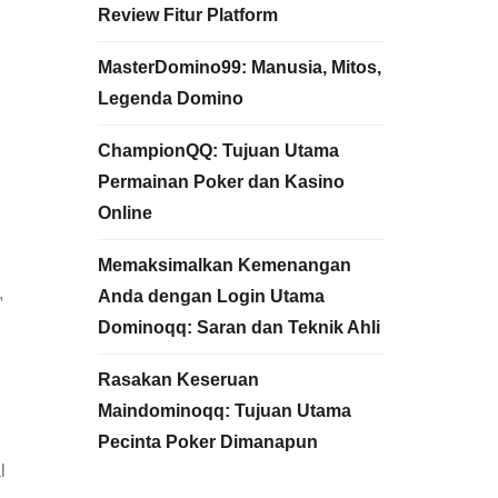
Review Fitur Platform
MasterDomino99: Manusia, Mitos,
Legenda Domino
ChampionQQ: Tujuan Utama
Permainan Poker dan Kasino
Online
Memaksimalkan Kemenangan
,
Anda dengan Login Utama
Dominoqq: Saran dan Teknik Ahli
Rasakan Keseruan
Maindominoqq: Tujuan Utama
Pecinta Poker Dimanapun
l