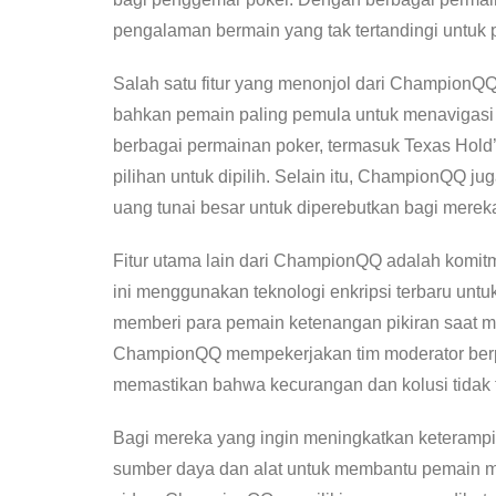
pengalaman bermain yang tak tertandingi untuk 
Salah satu fitur yang menonjol dari Champio
bahkan pemain paling pemula untuk menavigasi 
berbagai permainan poker, termasuk Texas Hol
pilihan untuk dipilih. Selain itu, ChampionQQ 
uang tunai besar untuk diperebutkan bagi mereka
Fitur utama lain dari ChampionQQ adalah komit
ini menggunakan teknologi enkripsi terbaru un
memberi para pemain ketenangan pikiran saat me
ChampionQQ mempekerjakan tim moderator ber
memastikan bahwa kecurangan dan kolusi tidak t
Bagi mereka yang ingin meningkatkan keteram
sumber daya dan alat untuk membantu pemain me