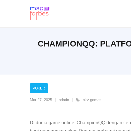
Skip
to
content
CHAMPIONQQ: PLATF
POKER
Mar 27, 2025
admin
pkv games
Di dunia game online, ChampionQQ dengan cepat
bagi penggemar poker. Dengan berbagai permai