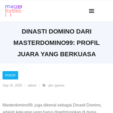
Skip
to
content
DINASTI DOMINO DARI
MASTERDOMINO99: PROFIL
JUARA YANG BERKUASA
POKER
Sep 15, 2025
admin
pkv games
Masterdomino99, juga dikenal sebagai Dinasti Domino,
adalah kekuatan yang harus diperhitungkan di dunia