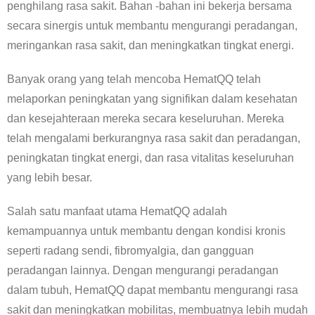
penghilang rasa sakit. Bahan -bahan ini bekerja bersama
secara sinergis untuk membantu mengurangi peradangan,
meringankan rasa sakit, dan meningkatkan tingkat energi.
Banyak orang yang telah mencoba HematQQ telah
melaporkan peningkatan yang signifikan dalam kesehatan
dan kesejahteraan mereka secara keseluruhan. Mereka
telah mengalami berkurangnya rasa sakit dan peradangan,
peningkatan tingkat energi, dan rasa vitalitas keseluruhan
yang lebih besar.
Salah satu manfaat utama HematQQ adalah
kemampuannya untuk membantu dengan kondisi kronis
seperti radang sendi, fibromyalgia, dan gangguan
peradangan lainnya. Dengan mengurangi peradangan
dalam tubuh, HematQQ dapat membantu mengurangi rasa
sakit dan meningkatkan mobilitas, membuatnya lebih mudah