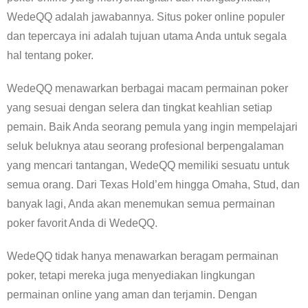
WedeQQ adalah jawabannya. Situs poker online populer
dan tepercaya ini adalah tujuan utama Anda untuk segala
hal tentang poker.
WedeQQ menawarkan berbagai macam permainan poker
yang sesuai dengan selera dan tingkat keahlian setiap
pemain. Baik Anda seorang pemula yang ingin mempelajari
seluk beluknya atau seorang profesional berpengalaman
yang mencari tantangan, WedeQQ memiliki sesuatu untuk
semua orang. Dari Texas Hold’em hingga Omaha, Stud, dan
banyak lagi, Anda akan menemukan semua permainan
poker favorit Anda di WedeQQ.
WedeQQ tidak hanya menawarkan beragam permainan
poker, tetapi mereka juga menyediakan lingkungan
permainan online yang aman dan terjamin. Dengan