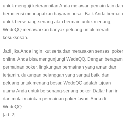
untuk menguji keterampilan Anda melawan pemain lain dan
berpotensi mendapatkan bayaran besar. Baik Anda bermain
untuk bersenang-senang atau bermain untuk menang,
WedeQQ menawarkan banyak peluang untuk meraih
kesuksesan.
Jadi jika Anda ingin ikut serta dan merasakan sensasi poker
online, Anda bisa mengunjungi WedeQQ. Dengan beragam
permainan poker, lingkungan permainan yang aman dan
terjamin, dukungan pelanggan yang sangat baik, dan
peluang untuk menang besar, WedeQQ adalah tujuan
utama Anda untuk bersenang-senang poker. Daftar hari ini
dan mulai mainkan permainan poker favorit Anda di
WedeQQ.
[ad_2]