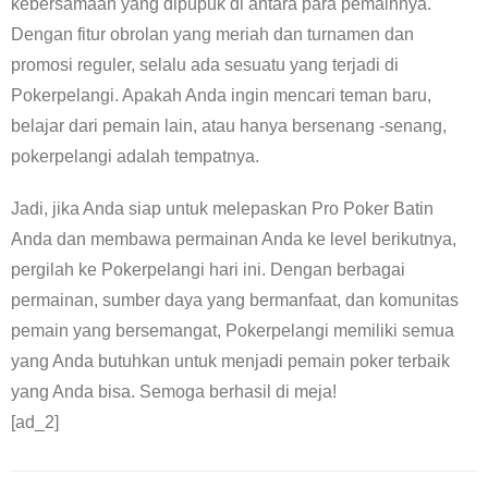
kebersamaan yang dipupuk di antara para pemainnya.
Dengan fitur obrolan yang meriah dan turnamen dan
promosi reguler, selalu ada sesuatu yang terjadi di
Pokerpelangi. Apakah Anda ingin mencari teman baru,
belajar dari pemain lain, atau hanya bersenang -senang,
pokerpelangi adalah tempatnya.
Jadi, jika Anda siap untuk melepaskan Pro Poker Batin
Anda dan membawa permainan Anda ke level berikutnya,
pergilah ke Pokerpelangi hari ini. Dengan berbagai
permainan, sumber daya yang bermanfaat, dan komunitas
pemain yang bersemangat, Pokerpelangi memiliki semua
yang Anda butuhkan untuk menjadi pemain poker terbaik
yang Anda bisa. Semoga berhasil di meja!
[ad_2]