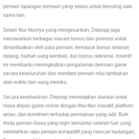
pemain lapangan bermain yang setara untuk bersaing satu
sama lain.
Selain fitur-fiturnya yang mengesankan, Depoqq juga
menawarkan berbagai macam bonus dan promosi untuk
dimanfaatkan oleh para pemain, termasuk bonus selamat
datang, hadiah uang kembali, dan bonus referensi. Insentif
ini membantu meningkatkan pengalaman bermain game
secara keseluruhan dan memberi pemain nilai tambahan
atas waktu dan uang mereka.
Secara keseluruhan, Depoqq menetapkan standar untuk
masa depan game online dengan fitur-fitur inovatif, platform
aman, dan komitmen terhadap permainan yang adil. Baik
Anda pemain biasa yang ingin bersantai setelah hari yang
melelahkan atau pemain kompetitif yang mencari tantangan,