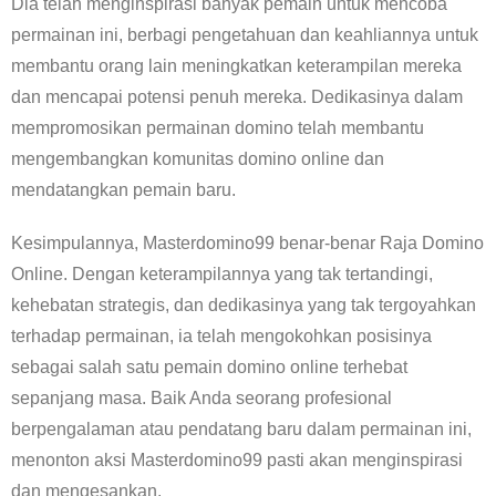
Dia telah menginspirasi banyak pemain untuk mencoba
permainan ini, berbagi pengetahuan dan keahliannya untuk
membantu orang lain meningkatkan keterampilan mereka
dan mencapai potensi penuh mereka. Dedikasinya dalam
mempromosikan permainan domino telah membantu
mengembangkan komunitas domino online dan
mendatangkan pemain baru.
Kesimpulannya, Masterdomino99 benar-benar Raja Domino
Online. Dengan keterampilannya yang tak tertandingi,
kehebatan strategis, dan dedikasinya yang tak tergoyahkan
terhadap permainan, ia telah mengokohkan posisinya
sebagai salah satu pemain domino online terhebat
sepanjang masa. Baik Anda seorang profesional
berpengalaman atau pendatang baru dalam permainan ini,
menonton aksi Masterdomino99 pasti akan menginspirasi
dan mengesankan.