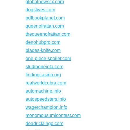
globalnewscx.com
dogslives.com
pdfbookplanet.com
queenofrattan.com
thequeenofrattan.com
denohubpro.com
blades-knife.com
one-piece-spoiler.com
studiooneiota.com
findingcasino.org
realworldcobra.com
automachine.info
autospeedsters.info
wagerchampion.info
monomousumicontest.com
deadricklingo.com