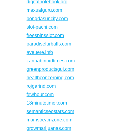
digitalnotebook.org
maxualguru.com
bongdasuncity.com
slot-pachi.com
freespinsslot.com
paradisefurballs.com
aveuere.info
cannabinoidtimes.com
greenproductsgui.com
healthconcerning.com
rojgarind.com
fewhour.com
18minutetimer.com
semanticseostars.com
mainstreamzone.com
growmarijuanas.com