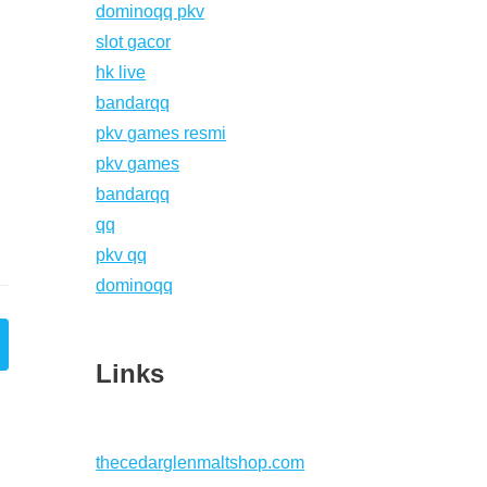
dominoqq pkv
slot gacor
hk live
bandarqq
pkv games resmi
pkv games
bandarqq
qq
pkv qq
dominoqq
Links
thecedarglenmaltshop.com