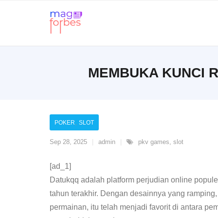
Skip
to
content
MEMBUKA KUNCI R
,
POKER
SLOT
Sep 28, 2025
admin
pkv games
,
slot
[ad_1]
Datukqq adalah platform perjudian online popu
tahun terakhir. Dengan desainnya yang ramping
permainan, itu telah menjadi favorit di antara