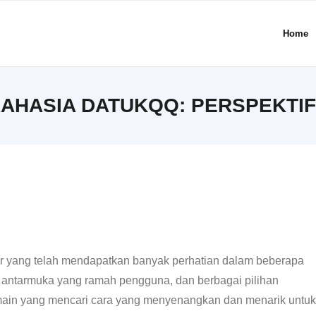
Home
AHASIA DATUKQQ: PERSPEKTI
ler yang telah mendapatkan banyak perhatian dalam beberapa
, antarmuka yang ramah pengguna, dan berbagai pilihan
 pemain yang mencari cara yang menyenangkan dan menarik untuk