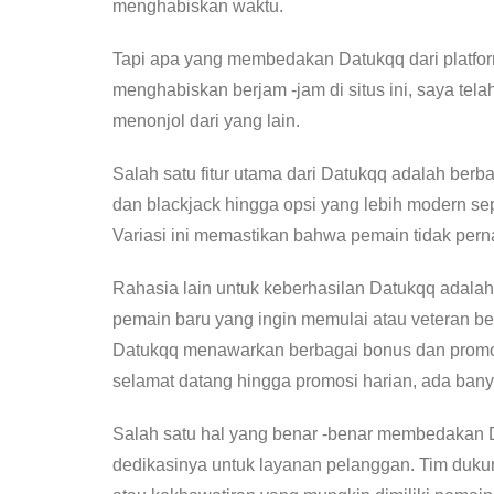
menghabiskan waktu.
Tapi apa yang membedakan Datukqq dari platfor
menghabiskan berjam -jam di situs ini, saya t
menonjol dari yang lain.
Salah satu fitur utama dari Datukqq adalah berba
dan blackjack hingga opsi yang lebih modern sepe
Variasi ini memastikan bahwa pemain tidak pern
Rahasia lain untuk keberhasilan Datukqq adala
pemain baru yang ingin memulai atau veteran 
Datukqq menawarkan berbagai bonus dan promos
selamat datang hingga promosi harian, ada bany
Salah satu hal yang benar -benar membedakan Da
dedikasinya untuk layanan pelanggan. Tim duku