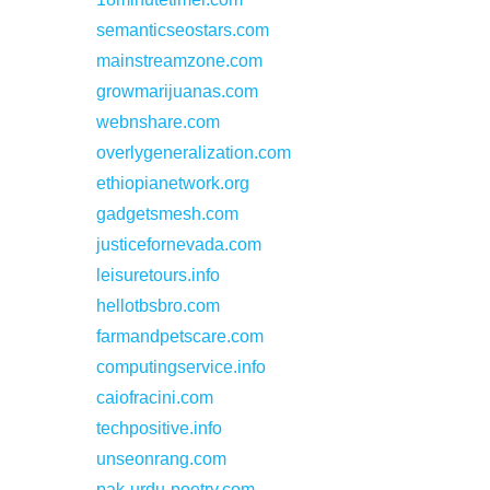
semanticseostars.com
mainstreamzone.com
growmarijuanas.com
webnshare.com
overlygeneralization.com
ethiopianetwork.org
gadgetsmesh.com
justicefornevada.com
leisuretours.info
hellotbsbro.com
farmandpetscare.com
computingservice.info
caiofracini.com
techpositive.info
unseonrang.com
pak-urdu-poetry.com