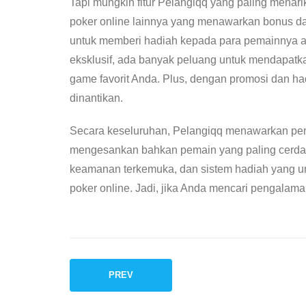
Tapi mungkin fitur Pelangiqq yang paling menari
poker online lainnya yang menawarkan bonus dan
untuk memberi hadiah kepada para pemainnya ata
eksklusif, ada banyak peluang untuk mendapat
game favorit Anda. Plus, dengan promosi dan had
dinantikan.
Secara keseluruhan, Pelangiqq menawarkan peng
mengesankan bahkan pemain yang paling cerdas
keamanan terkemuka, dan sistem hadiah yang unik
poker online. Jadi, jika Anda mencari pengalaman 
PREV