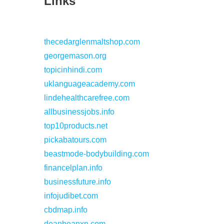
Links
thecedarglenmaltshop.com
georgemason.org
topicinhindi.com
uklanguageacademy.com
lindehealthcarefree.com
allbusinessjobs.info
top10products.net
pickabatours.com
beastmode-bodybuilding.com
financelplan.info
businessfuture.info
infojudibet.com
cbdmap.info
deanbeanxn.com