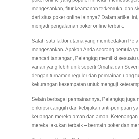
mengesankan, fitur keamanan terkemuka, dan s
dari situs poker online lainnya? Dalam artikel i
menjadi pengalaman poker online terbaik.
Salah satu faktor utama yang membedakan Pelang
mengesankan. Apakah Anda seorang pemula yan
mencari tantangan, Pelangiqq memiliki sesuatu 
varian yang lebih unik seperti Omaha dan Seven 
dengan turnamen reguler dan permainan uang tu
kekurangan kesempatan untuk menguji keteramp
Selain berbagai permainannya, Pelangiqq juga 
enkripsi canggih dan kebijakan anti-penipuan ya
keuangan mereka aman dan aman. Ketenangan p
mereka lakukan terbaik – bermain poker dan me