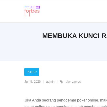
Skip
to
content
MEMBUKA KUNCI R
POKER
Jun 5, 2025
admin
pkv games
Jika Anda seorang penggemar poker online, ma
poker online yang populer ini telah membuat ge