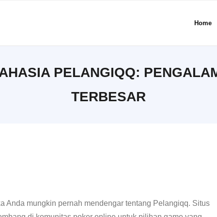
Home
AHASIA PELANGIQQ: PENGALA
TERBESAR
ka Anda mungkin pernah mendengar tentang Pelangiqq. Situs
lombang di komunitas poker online untuk pilihan game yang