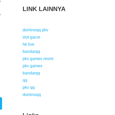
s
LINK LAINNYA
P
dominoqq pkv
slot gacor
hk live
bandarqq
pkv games resmi
pkv games
bandarqq
qq
pkv qq
dominoqq