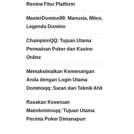
Review Fitur Platform
MasterDomino99: Manusia, Mitos,
Legenda Domino
ChampionQQ: Tujuan Utama
n
Permainan Poker dan Kasino
Online
Memaksimalkan Kemenangan
Anda dengan Login Utama
Dominoqq: Saran dan Teknik Ahli
Rasakan Keseruan
Maindominoqq: Tujuan Utama
Pecinta Poker Dimanapun