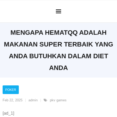
Skip
to
content
MENGAPA HEMATQQ ADALAH
MAKANAN SUPER TERBAIK YANG
ANDA BUTUHKAN DALAM DIET
ANDA
POKER
Feb 22, 2025
admin
pkv games
[ad_1]