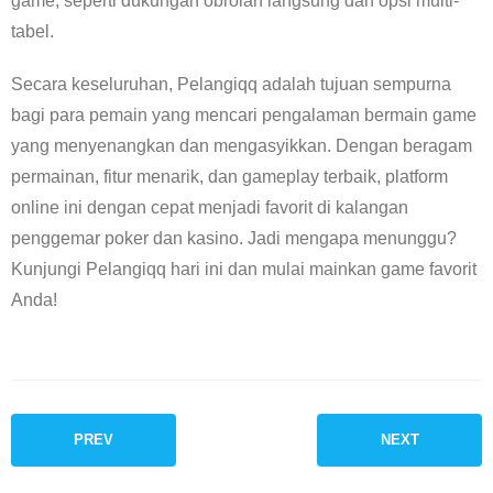
game, seperti dukungan obrolan langsung dan opsi multi-
tabel.
Secara keseluruhan, Pelangiqq adalah tujuan sempurna
bagi para pemain yang mencari pengalaman bermain game
yang menyenangkan dan mengasyikkan. Dengan beragam
permainan, fitur menarik, dan gameplay terbaik, platform
online ini dengan cepat menjadi favorit di kalangan
penggemar poker dan kasino. Jadi mengapa menunggu?
Kunjungi Pelangiqq hari ini dan mulai mainkan game favorit
Anda!
PREV
NEXT