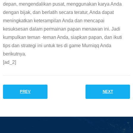
depan, mengendalikan pusat, menggunakan karya Anda
dengan bijak, dan berlatih secara teratur, Anda dapat
meningkatkan keterampilan Anda dan mencapai
kesuksesan dalam permainan papan menawan ini. Jadi
kumpulkan teman -teman Anda, siapkan papan, dan ikuti
tips dan strategi ini untuk tes di game Murniqq Anda
berikutnya.
[ad_2]
PREV
NEXT