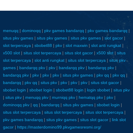
menuqq
|
dominoqq
|
pkv games bandarqq
|
pkv games bandarqq
|
situs pkv games
|
situs pkv games
|
situs pkv games
|
slot gacor
|
slot terpercaya
|
sbobet88
|
pkv
|
slot maxwin
|
slot anti rungkat
|
x500 slot
|
situs slot terpercaya
|
situs slot gacor
|
x500 slot
|
situs
slot terpercaya
|
slot anti rungkat
|
situs slot terpercaya
|
situs pkv
games
|
bandarqq pkv
|
pkv
|
bandarqq pkv
|
bandarqq pkv
|
bandarqq pkv
|
pkv
|
pkv
|
pkv
|
situs pkv games
|
pkv qq
|
pkv qq
|
bandarqq
|
pkv qq
|
situs pkv
|
pkv
|
pkv
|
pkv
|
situs slot gacor
|
sbobet login
|
sbobet login
|
sbobet88 login
|
login sbobet
|
situs pkv
|
situs pkv
|
menuqq pkv
|
murniqq pkv
|
hematqq pkv
|
pkv
|
dominoqq pkv
|
qq
|
bandarqq
|
situs pkv games
|
sbobet login
|
situs slot terpercaya
|
situs slot terpercaya
|
situs slot terpercaya
|
pkv games bandarqq
|
situs pkv games
|
situs slot gacor
|
link slot
gacor
|
https://masterdomino99.pkvgamesresmi.org/