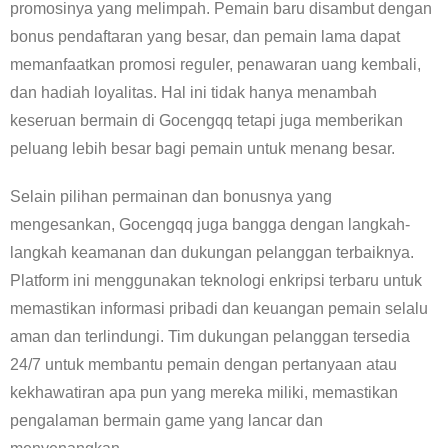
promosinya yang melimpah. Pemain baru disambut dengan
bonus pendaftaran yang besar, dan pemain lama dapat
memanfaatkan promosi reguler, penawaran uang kembali,
dan hadiah loyalitas. Hal ini tidak hanya menambah
keseruan bermain di Gocengqq tetapi juga memberikan
peluang lebih besar bagi pemain untuk menang besar.
Selain pilihan permainan dan bonusnya yang
mengesankan, Gocengqq juga bangga dengan langkah-
langkah keamanan dan dukungan pelanggan terbaiknya.
Platform ini menggunakan teknologi enkripsi terbaru untuk
memastikan informasi pribadi dan keuangan pemain selalu
aman dan terlindungi. Tim dukungan pelanggan tersedia
24/7 untuk membantu pemain dengan pertanyaan atau
kekhawatiran apa pun yang mereka miliki, memastikan
pengalaman bermain game yang lancar dan