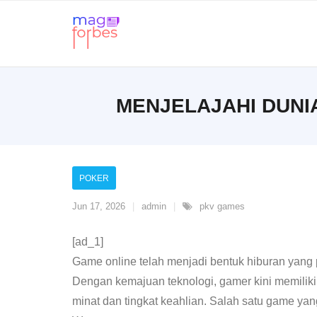
Skip
to
content
MENJELAJAHI DUN
POKER
Jun 17, 2026
admin
pkv games
[ad_1]
Game online telah menjadi bentuk hiburan yang p
Dengan kemajuan teknologi, gamer kini memili
minat dan tingkat keahlian. Salah satu game y