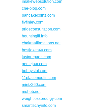
imakewebsolution.com
che-blog.com
pancakecoinz.com
flyfinley.com
prideconsultation.com
hountinglil.info
chakraaffirmations.net
bestjokes4u.com
lustgurgaon.com
geniejaar.com
bobbyslot.com
11placemoulin.com
mintz360.com
mohob.net
weightlossprodigy.com
smarttechyinfo.com