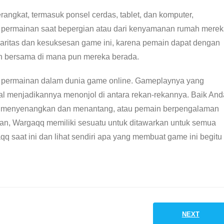
rangkat, termasuk ponsel cerdas, tablet, dan komputer,
permainan saat bepergian atau dari kenyamanan rumah mere
opularitas dan kesuksesan game ini, karena pemain dapat dengan
n bersama di mana pun mereka berada.
 permainan dalam dunia game online. Gameplaynya yang
sial menjadikannya menonjol di antara rekan-rekannya. Baik And
n menyenangkan dan menantang, atau pemain berpengalaman
an, Wargaqq memiliki sesuatu untuk ditawarkan untuk semua
qq saat ini dan lihat sendiri apa yang membuat game ini begitu
NEXT