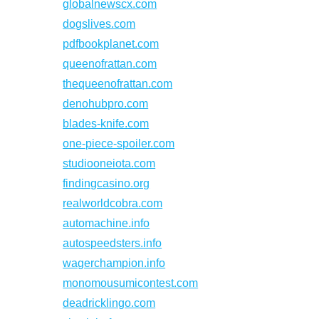
globalnewscx.com
dogslives.com
pdfbookplanet.com
queenofrattan.com
thequeenofrattan.com
denohubpro.com
blades-knife.com
one-piece-spoiler.com
studiooneiota.com
findingcasino.org
realworldcobra.com
automachine.info
autospeedsters.info
wagerchampion.info
monomousumicontest.com
deadricklingo.com