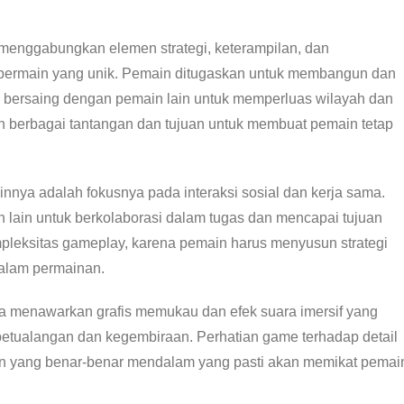
menggabungkan elemen strategi, keterampilan, dan
bermain yang unik. Pemain ditugaskan untuk membangun dan
us bersaing dengan pemain lain untuk memperluas wilayah dan
 berbagai tantangan dan tujuan untuk membuat pemain tetap
nya adalah fokusnya pada interaksi sosial dan kerja sama.
lain untuk berkolaborasi dalam tugas dan mencapai tujuan
leksitas gameplay, karena pemain harus menyusun strategi
dalam permainan.
a menawarkan grafis memukau dan efek suara imersif yang
etualangan dan kegembiraan. Perhatian game terhadap detail
n yang benar-benar mendalam yang pasti akan memikat pemai