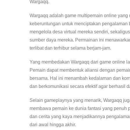
Wargaqq.
Wargaqq adalah game multipemain online yang 
keberuntungan untuk menciptakan pengalaman 
mengelola desa virtual mereka sendiri, sekalig
sumber daya mereka. Permainan ini menawarkan
terlibat dan terhibur selama berjam-jam.
Yang membedakan Wargaqq dari game online lain
Pemain dapat membentuk aliansi dengan pemain 
bersama. Hal ini menambah kedalaman dan komp
dan berkomunikasi secara efektif agar berhasil 
Selain gameplaynya yang menarik, Wargaqq jug
membawa pemain ke dunia fantasi yang penuh p
dan cerita yang kaya menjadikannya pengalama
dari awal hingga akhir.