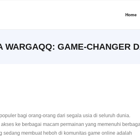
Home
IA WARGAQQ: GAME-CHANGER D
opuler bagi orang-orang dari segala usia di seluruh dunia.
ki akses ke berbagai macam permainan yang memenuhi berbaga
ang sedang membuat heboh di komunitas game online adalah