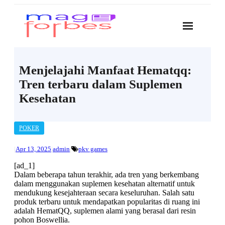
Skip
to
content
Menjelajahi Manfaat Hematqq:
Tren terbaru dalam Suplemen
Kesehatan
POKER
Apr 13, 2025
admin
pkv games
[ad_1]
Dalam beberapa tahun terakhir, ada tren yang berkembang
dalam menggunakan suplemen kesehatan alternatif untuk
mendukung kesejahteraan secara keseluruhan. Salah satu
produk terbaru untuk mendapatkan popularitas di ruang ini
adalah HematQQ, suplemen alami yang berasal dari resin
pohon Boswellia.