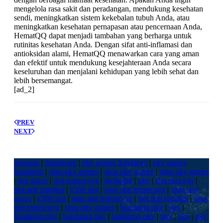
mengelola rasa sakit dan peradangan, mendukung kesehatan
sendi, meningkatkan sistem kekebalan tubuh Anda, atau
meningkatkan kesehatan pernapasan atau pencernaan Anda,
HematQQ dapat menjadi tambahan yang berharga untuk
rutinitas kesehatan Anda. Dengan sifat anti-inflamasi dan
antioksidan alami, HematQQ menawarkan cara yang aman
dan efektif untuk mendukung kesejahteraan Anda secara
keseluruhan dan menjalani kehidupan yang lebih sehat dan
lebih bersemangat.
[ad_2]
PREV
NEXT
menuqq
|
dominoqq
|
pkv games bandarqq
|
pkv games
bandarqq
|
situs pkv games
|
situs pkv games
|
situs pkv games
|
slot gacor
|
slot terpercaya
|
sbobet88
|
pkv
|
slot maxwin
|
slot anti rungkat
|
x500 slot
|
situs slot terpercaya
|
situs slot
gacor
|
x500 slot
|
situs slot terpercaya
|
slot anti rungkat
|
situs
slot terpercaya
|
situs pkv games
|
bandarqq pkv
|
pkv
|
bandarqq pkv
|
bandarqq pkv
|
bandarqq pkv
|
pkv
|
pkv
|
pkv