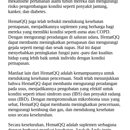
mekanisme pertahanan alami tubuh mereka dan mengurangi
risiko pengembangan kondisi seperti penyakit jantung,
kanker, dan diabetes.
HematQQ juga telah terbukti mendukung kesehatan
pernapasan, menjadikannya suplemen yang berharga bagi
mereka yang memiliki kondisi seperti asma atau COPD.
Dengan mengurangi peradangan di saluran udara, HematQQ
dapat membantu meningkatkan pernapasan dan mengurangi
gejala seperti mengi dan sesak napas. Hal ini dapat
menyebabkan peningkatan fungsi paru -paru dan kualitas
hidup yang lebih baik untuk individu dengan kondisi
pernapasan.
Manfaat lain dari HematQQ adalah kemampuannya untuk
mendukung kesehatan pencernaan. Studi telah menunjukkan
bahwa HematQQ dapat membantu mengurangi peradangan
pada usus, menjadikannya pengobatan yang efektif untuk
kondisi seperti iritasi sindrom usus (IBS) dan penyakit radang
usus (IBD). Dengan mempromosikan mikrobioma usus yang
sehat, HematQQ dapat membantu meningkatkan pencernaan,
mengurangi kembung dan gas, dan mendukung kesehatan
usus secara keseluruhan.
Secara keseluruhan, HematQQ adalah suplemen serbaguna
dengan berbagai manfaat kesehatan. Apakah Anda ingin