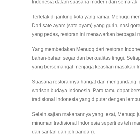
Indonesia dalam suasana modern dan semarak, 
Terletak di jantung kota yang ramai, Menuqq m
Dari sate ayam (sate ayam) yang gurih, nasi gor
yang pedas, restoran ini menawarkan berbagai
Yang membedakan Menuqq dari restoran Indone
bahan-bahan segar dan berkualitas tinggi. Seti
yang bersemangat menjaga keaslian masakan I
Suasana restorannya hangat dan mengundang, 
warisan budaya Indonesia. Para tamu dapat be
tradisional Indonesia yang diputar dengan lembu
Selain sajian makanannya yang lezat, Menuq
minuman tradisional Indonesia seperti es teh ma
dari santan dan jeli pandan).