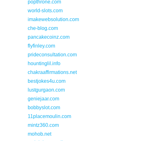
popthrone.com
world-slots.com
imakewebsolution.com
che-blog.com
pancakecoinz.com
flyfinley.com
prideconsultation.com
hountinglil.info
chakraaffirmations.net
bestjokes4u.com
lustgurgaon.com
geniejaar.com
bobbyslot.com
11placemoulin.com
mintz360.com
mohob.net