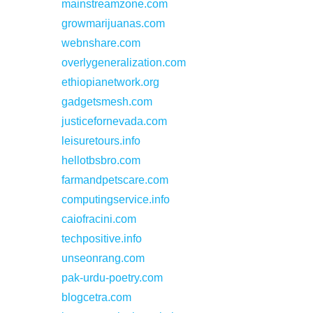
mainstreamzone.com
growmarijuanas.com
webnshare.com
overlygeneralization.com
ethiopianetwork.org
gadgetsmesh.com
justicefornevada.com
leisuretours.info
hellotbsbro.com
farmandpetscare.com
computingservice.info
caiofracini.com
techpositive.info
unseonrang.com
pak-urdu-poetry.com
blogcetra.com