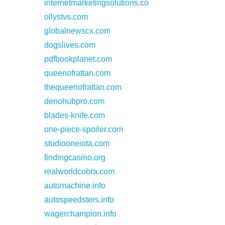
internetmarketingsolutions.co
ollystvs.com
globalnewscx.com
dogslives.com
pdfbookplanet.com
queenofrattan.com
thequeenofrattan.com
denohubpro.com
blades-knife.com
one-piece-spoiler.com
studiooneiota.com
findingcasino.org
realworldcobra.com
automachine.info
autospeedsters.info
wagerchampion.info