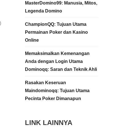
MasterDomino99: Manusia, Mitos,
Legenda Domino
)
ChampionQQ: Tujuan Utama
Permainan Poker dan Kasino
Online
Memaksimalkan Kemenangan
Anda dengan Login Utama
Dominoqq: Saran dan Teknik Ahli
Rasakan Keseruan
Maindominoqq: Tujuan Utama
Pecinta Poker Dimanapun
LINK LAINNYA