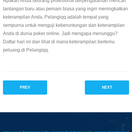
Apakah Anda seorang profesional berpengalaman mencari
tantangan baru atau pemain biasa yang ingin meningkatkan
keterampilan Anda, Pelangiqq adalah tempat yang
sempurna untuk menguji keberuntungan dan keterampilan
Anda di dunia poker online. Jadi mengapa menunggu?
Daftar hari ini dan lihat di mana keterampilan bertemu
peluang di Pelangiqq.
PREV
NEXT