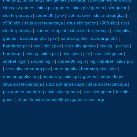
menuqq
|
dominoqq
|
pkv games bandarqq
|
pkv games bandarqq
|
situs pkv games
|
situs pkv games
|
situs pkv games
|
slot gacor
|
slot terpercaya
|
sbobet88
|
pkv
|
slot maxwin
|
slot anti rungkat
|
x500 slot
|
situs slot terpercaya
|
situs slot gacor
|
x500 slot
|
situs
slot terpercaya
|
slot anti rungkat
|
situs slot terpercaya
|
situs pkv
games
|
bandarqq pkv
|
pkv
|
bandarqq pkv
|
bandarqq pkv
|
bandarqq pkv
|
pkv
|
pkv
|
pkv
|
situs pkv games
|
pkv qq
|
pkv qq
|
bandarqq
|
pkv qq
|
situs pkv
|
pkv
|
pkv
|
pkv
|
situs slot gacor
|
sbobet login
|
sbobet login
|
sbobet88 login
|
login sbobet
|
situs pkv
|
situs pkv
|
menuqq pkv
|
murniqq pkv
|
hematqq pkv
|
pkv
|
dominoqq pkv
|
qq
|
bandarqq
|
situs pkv games
|
sbobet login
|
situs slot terpercaya
|
situs slot terpercaya
|
situs slot terpercaya
|
pkv games bandarqq
|
situs pkv games
|
situs slot gacor
|
link slot
gacor
|
https://masterdomino99.pkvgamesresmi.org/