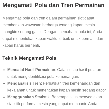
Mengamati Pola dan Tren Permainan
Mengamati pola dan tren dalam permainan slot dapat
memberikan wawasan berharga tentang kapan mesin
mungkin sedang gacor. Dengan memahami pola ini, Anda
dapat menentukan kapan waktu terbaik untuk bermain dan
kapan harus berhenti.
Teknik Mengamati Pola
Mencatat Hasil Permainan
: Catat setiap hasil putaran
untuk mengidentifikasi pola kemenangan.
Menganalisis Tren
: Perhatikan tren kemenangan dan
kekalahan untuk menentukan kapan mesin sedang gacor.
Menggunakan Statistik
: Beberapa situs menyediakan
statistik performa mesin yang dapat membantu Anda