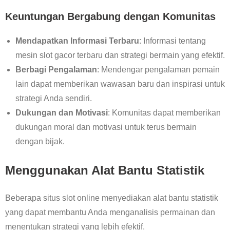
Keuntungan Bergabung dengan Komunitas
Mendapatkan Informasi Terbaru
: Informasi tentang
mesin slot gacor terbaru dan strategi bermain yang efektif.
Berbagi Pengalaman
: Mendengar pengalaman pemain
lain dapat memberikan wawasan baru dan inspirasi untuk
strategi Anda sendiri.
Dukungan dan Motivasi
: Komunitas dapat memberikan
dukungan moral dan motivasi untuk terus bermain
dengan bijak.
Menggunakan Alat Bantu Statistik
Beberapa situs slot online menyediakan alat bantu statistik
yang dapat membantu Anda menganalisis permainan dan
menentukan strategi yang lebih efektif.