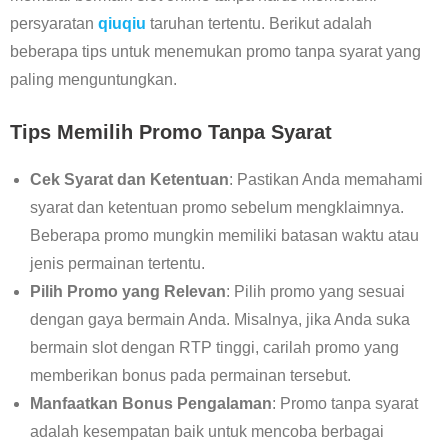
persyaratan
qiuqiu
taruhan tertentu. Berikut adalah
beberapa tips untuk menemukan promo tanpa syarat yang
paling menguntungkan.
Tips Memilih Promo Tanpa Syarat
Cek Syarat dan Ketentuan
: Pastikan Anda memahami
syarat dan ketentuan promo sebelum mengklaimnya.
Beberapa promo mungkin memiliki batasan waktu atau
jenis permainan tertentu.
Pilih Promo yang Relevan
: Pilih promo yang sesuai
dengan gaya bermain Anda. Misalnya, jika Anda suka
bermain slot dengan RTP tinggi, carilah promo yang
memberikan bonus pada permainan tersebut.
Manfaatkan Bonus Pengalaman
: Promo tanpa syarat
adalah kesempatan baik untuk mencoba berbagai