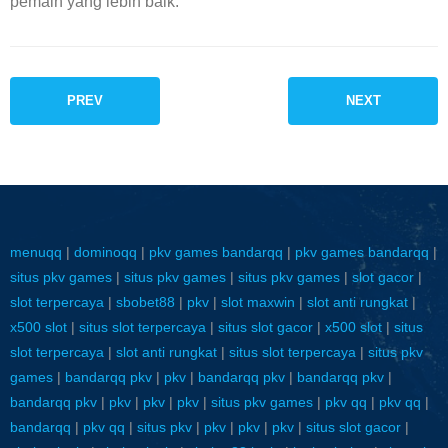
pemain yang lebih baik.
PREV
NEXT
menuqq
|
dominoqq
|
pkv games bandarqq
|
pkv games bandarqq
|
situs pkv games
|
situs pkv games
|
situs pkv games
|
slot gacor
|
slot terpercaya
|
sbobet88
|
pkv
|
slot maxwin
|
slot anti rungkat
|
x500 slot
|
situs slot terpercaya
|
situs slot gacor
|
x500 slot
|
situs
slot terpercaya
|
slot anti rungkat
|
situs slot terpercaya
|
situs pkv
games
|
bandarqq pkv
|
pkv
|
bandarqq pkv
|
bandarqq pkv
|
bandarqq pkv
|
pkv
|
pkv
|
pkv
|
situs pkv games
|
pkv qq
|
pkv qq
|
bandarqq
|
pkv qq
|
situs pkv
|
pkv
|
pkv
|
pkv
|
situs slot gacor
|