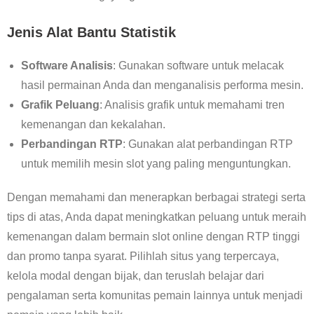
Jenis Alat Bantu Statistik
Software Analisis
: Gunakan software untuk melacak
hasil permainan Anda dan menganalisis performa mesin.
Grafik Peluang
: Analisis grafik untuk memahami tren
kemenangan dan kekalahan.
Perbandingan RTP
: Gunakan alat perbandingan RTP
untuk memilih mesin slot yang paling menguntungkan.
Dengan memahami dan menerapkan berbagai strategi serta
tips di atas, Anda dapat meningkatkan peluang untuk meraih
kemenangan dalam bermain slot online dengan RTP tinggi
dan promo tanpa syarat. Pilihlah situs yang terpercaya,
kelola modal dengan bijak, dan teruslah belajar dari
pengalaman serta komunitas pemain lainnya untuk menjadi