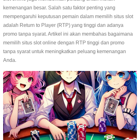
kemenangan besar. Salah satu faktor penting yang
mempengaruhi keputusan pemain dalam memilih situs slot
adalah Return to Player (RTP) yang tinggi dan adanya
promo tanpa syarat. Artikel ini akan membahas bagaimana
memilih situs slot online dengan RTP tinggi dan promo
tanpa syarat untuk meningkatkan peluang kemenangan
Anda.