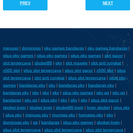
PREV
NEXT
menuqq
|
dominoqq
|
pkv games bandarqq
|
pkv games bandarqq
|
situs pkv games
|
situs pkv games
|
situs pkv games
|
slot gacor
|
slot terpercaya
|
sbobet88
|
pkv
|
slot maxwin
|
slot anti rungkat
|
x500 slot
|
situs slot terpercaya
|
situs slot gacor
|
x500 slot
|
situs
slot terpercaya
|
slot anti rungkat
|
situs slot terpercaya
|
situs pkv
games
|
bandarqq pkv
|
pkv
|
bandarqq pkv
|
bandarqq pkv
|
bandarqq pkv
|
pkv
|
pkv
|
pkv
|
situs pkv games
|
pkv qq
|
pkv qq
|
bandarqq
|
pkv qq
|
situs pkv
|
pkv
|
pkv
|
pkv
|
situs slot gacor
|
sbobet login
|
sbobet login
|
sbobet88 login
|
login sbobet
|
situs pkv
|
situs pkv
|
menuqq pkv
|
murniqq pkv
|
hematqq pkv
|
pkv
|
dominoqq pkv
|
qq
|
bandarqq
|
situs pkv games
|
sbobet login
|
situs slot terpercaya
|
situs slot terpercaya
|
situs slot terpercaya
|