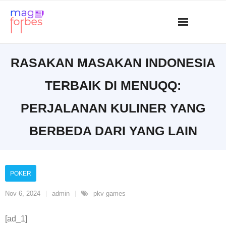
Skip
to
content
RASAKAN MASAKAN INDONESIA
TERBAIK DI MENUQQ:
PERJALANAN KULINER YANG
BERBEDA DARI YANG LAIN
POKER
Nov 6, 2024
admin
pkv games
[ad_1]