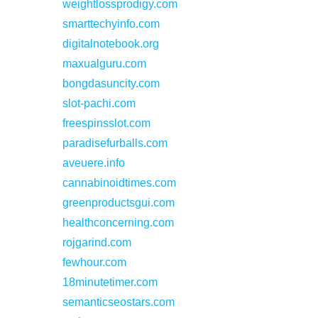
weightlossprodigy.com
smarttechyinfo.com
digitalnotebook.org
maxualguru.com
bongdasuncity.com
slot-pachi.com
freespinsslot.com
paradisefurballs.com
aveuere.info
cannabinoidtimes.com
greenproductsgui.com
healthconcerning.com
rojgarind.com
fewhour.com
18minutetimer.com
semanticseostars.com