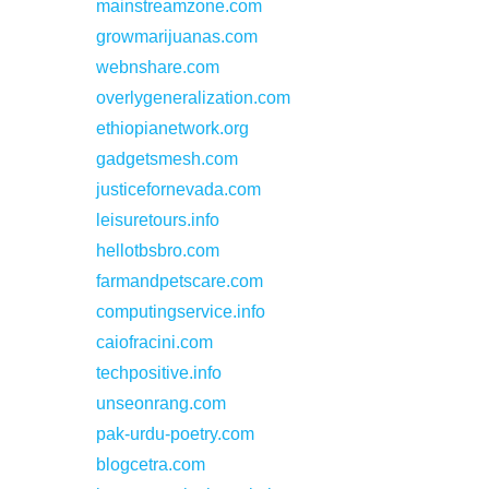
mainstreamzone.com
growmarijuanas.com
webnshare.com
overlygeneralization.com
ethiopianetwork.org
gadgetsmesh.com
justicefornevada.com
leisuretours.info
hellotbsbro.com
farmandpetscare.com
computingservice.info
caiofracini.com
techpositive.info
unseonrang.com
pak-urdu-poetry.com
blogcetra.com