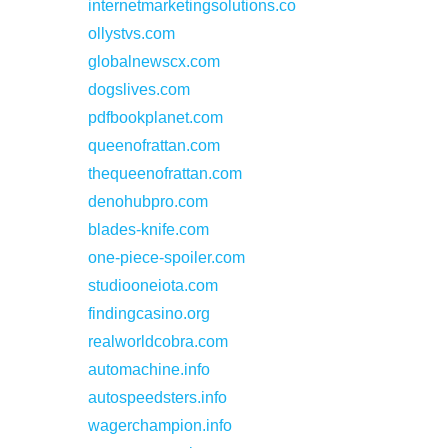
internetmarketingsolutions.co
ollystvs.com
globalnewscx.com
dogslives.com
pdfbookplanet.com
queenofrattan.com
thequeenofrattan.com
denohubpro.com
blades-knife.com
one-piece-spoiler.com
studiooneiota.com
findingcasino.org
realworldcobra.com
automachine.info
autospeedsters.info
wagerchampion.info