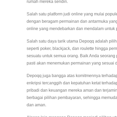
rumah mereka sendiri.
Salah satu platform judi online yang mulai popu
dengan beragam permainan dan antarmuka yan
online yang mendebarkan dan mendalam untuk pe
Salah satu daya tarik utama Depoqq adalah pilih
seperti poker, blackjack, dan roulette hingga pe
sesuatu untuk semua orang. Baik Anda seorang
pasti akan menemukan permainan yang sesuai de
Depoqq juga bangga atas komitmennya terhadap
enkripsi tercanggih dan kepatuhan ketat terhada
pribadi dan keuangan mereka aman dan terjamin 
berbagai pilihan pembayaran, sehingga memuda
dan aman.