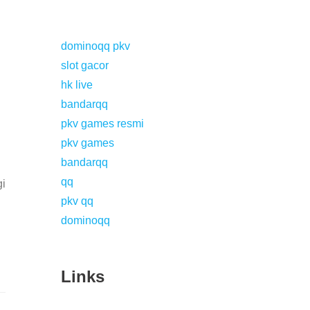
dominoqq pkv
slot gacor
hk live
bandarqq
pkv games resmi
pkv games
bandarqq
qq
i
pkv qq
dominoqq
Links