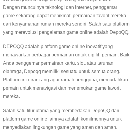
Dengan munculnya teknologi dan internet, penggemar
game sekarang dapat menikmati permainan favorit mereka
dari kenyamanan rumah mereka sendiri. Salah satu platform
yang merevolusi pengalaman game online adalah DepoQQ.
DEPOQQ adalah platform game online inovatif yang
menawarkan berbagai permainan untuk dipilih pemain. Baik
Anda penggemar permainan kartu, slot, atau taruhan
olahraga, Depoqq memiliki sesuatu untuk semua orang.
Platform ini dirancang agar ramah pengguna, memudahkan
pemain untuk menavigasi dan menemukan game favorit
mereka.
Salah satu fitur utama yang membedakan DepoQQ dari
platform game online lainnya adalah komitmennya untuk
menyediakan lingkungan game yang aman dan aman.