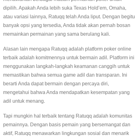
dipilih. Apakah Anda lebih suka Texas Hold’em, Omaha,
atau variasi lainnya, Ratuqq telah Anda liput. Dengan begitu
banyak opsi yang tersedia, Anda tidak akan pernah bosan
memainkan permainan yang sama berulang kali.
Alasan lain mengapa Ratuqq adalah platform poker online
terbaik adalah komitmennya untuk bermain adil. Platform ini
menggunakan langkah-langkah keamanan canggih untuk
memastikan bahwa semua game adil dan transparan. Ini
berarti Anda dapat bermain dengan percaya diri,
mengetahui bahwa Anda mendapatkan kesempatan yang
adil untuk menang.
Tapi mungkin hal terbaik tentang Ratuqq adalah komunitas
pemainnya. Dengan basis pemain yang bersemangat dan
aktif, Ratuqq menawarkan lingkungan sosial dan menarik