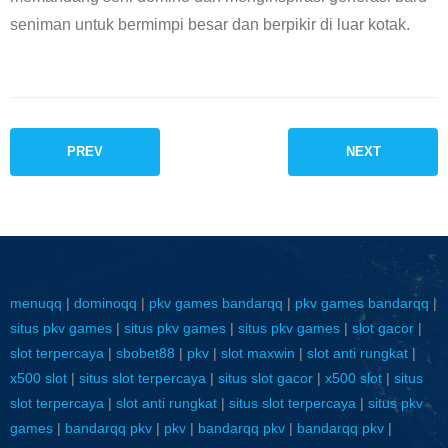
seniman untuk bermimpi besar dan berpikir di luar kotak.
PREV
NEXT
menuqq
|
dominoqq
|
pkv games bandarqq
|
pkv games bandarqq
|
situs pkv games
|
situs pkv games
|
situs pkv games
|
slot gacor
|
slot terpercaya
|
sbobet88
|
pkv
|
slot maxwin
|
slot anti rungkat
|
x500 slot
|
situs slot terpercaya
|
situs slot gacor
|
x500 slot
|
situs
slot terpercaya
|
slot anti rungkat
|
situs slot terpercaya
|
situs pkv
games
|
bandarqq pkv
|
pkv
|
bandarqq pkv
|
bandarqq pkv
|