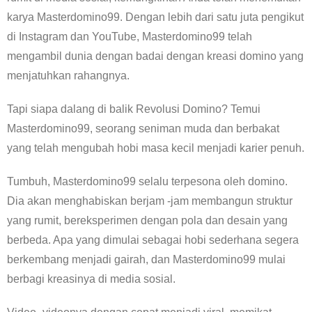
karya Masterdomino99. Dengan lebih dari satu juta pengikut
di Instagram dan YouTube, Masterdomino99 telah
mengambil dunia dengan badai dengan kreasi domino yang
menjatuhkan rahangnya.
Tapi siapa dalang di balik Revolusi Domino? Temui
Masterdomino99, seorang seniman muda dan berbakat
yang telah mengubah hobi masa kecil menjadi karier penuh.
Tumbuh, Masterdomino99 selalu terpesona oleh domino.
Dia akan menghabiskan berjam -jam membangun struktur
yang rumit, bereksperimen dengan pola dan desain yang
berbeda. Apa yang dimulai sebagai hobi sederhana segera
berkembang menjadi gairah, dan Masterdomino99 mulai
berbagi kreasinya di media sosial.