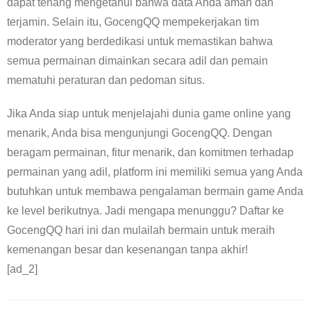
dapat tenang mengetahui bahwa data Anda aman dan
terjamin. Selain itu, GocengQQ mempekerjakan tim
moderator yang berdedikasi untuk memastikan bahwa
semua permainan dimainkan secara adil dan pemain
mematuhi peraturan dan pedoman situs.
Jika Anda siap untuk menjelajahi dunia game online yang
menarik, Anda bisa mengunjungi GocengQQ. Dengan
beragam permainan, fitur menarik, dan komitmen terhadap
permainan yang adil, platform ini memiliki semua yang Anda
butuhkan untuk membawa pengalaman bermain game Anda
ke level berikutnya. Jadi mengapa menunggu? Daftar ke
GocengQQ hari ini dan mulailah bermain untuk meraih
kemenangan besar dan kesenangan tanpa akhir!
[ad_2]