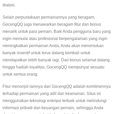
diatasi.
Selain perpustakaan permainannya yang beragam,
GocengQQ juga menawarkan beragam fitur dan bonus
menarik untuk para pemain. Baik Anda pengguna baru yang
ingin memulai atau profesional berpengalaman yang ingin
meningkatkan permainan Anda, Anda akan menemukan
banyak insentif untuk terus datang kembali untuk
mendapatkan lebih banyak lagi. Dari bonus selamat datang
hingga hadiah loyalitas, GocengQQ mempunyai sesuatu
untuk semua orang.
Fitur menonjol lainnya dari GocengQQ adalah komitmennya
terhadap permainan yang adil dan keamanan. Situs ini
menggunakan teknologi enkripsi terbaik untuk melindungi
informasi pribadi dan keuangan pemain, sehingga Anda