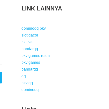
LINK LAINNYA
dominoqq pkv
slot gacor
hk live
bandarqq
pkv games resmi
pkv games
bandarqq
qq
pkv qq
dominoqq