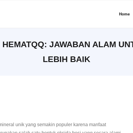
Home
 HEMATQQ: JAWABAN ALAM UN
LEBIH BAIK
mineral unik yang semakin populer karena manfaat
erupakan salah satu bentuk oksida besi yang secara alami