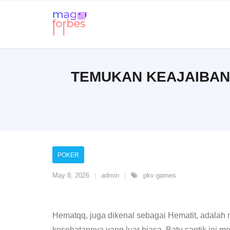
Skip
to
content
TEMUKAN KEAJAIBAN
POKER
May 8, 2026
admin
pkv games
Hematqq, juga dikenal sebagai Hematit, adalah 
kesehatannya yang luar biasa. Batu cantik ini m