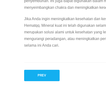
penyembuhan. Ini juga dapat digunakan dalam 
menyeimbangkan chakra dan meningkatkan kese
Jika Anda ingin meningkatkan kesehatan dan ke
Hematqq. Mineral kuat ini telah digunakan sel
merupakan solusi alami untuk kesehatan yang le
mengurangi peradangan, atau meningkatkan pe
selama ini Anda cari.
PREV