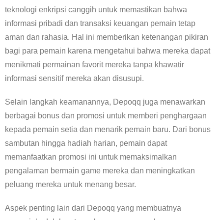
teknologi enkripsi canggih untuk memastikan bahwa
informasi pribadi dan transaksi keuangan pemain tetap
aman dan rahasia. Hal ini memberikan ketenangan pikiran
bagi para pemain karena mengetahui bahwa mereka dapat
menikmati permainan favorit mereka tanpa khawatir
informasi sensitif mereka akan disusupi.
Selain langkah keamanannya, Depoqq juga menawarkan
berbagai bonus dan promosi untuk memberi penghargaan
kepada pemain setia dan menarik pemain baru. Dari bonus
sambutan hingga hadiah harian, pemain dapat
memanfaatkan promosi ini untuk memaksimalkan
pengalaman bermain game mereka dan meningkatkan
peluang mereka untuk menang besar.
Aspek penting lain dari Depoqq yang membuatnya