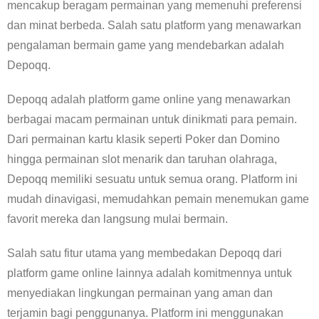
mencakup beragam permainan yang memenuhi preferensi
dan minat berbeda. Salah satu platform yang menawarkan
pengalaman bermain game yang mendebarkan adalah
Depoqq.
Depoqq adalah platform game online yang menawarkan
berbagai macam permainan untuk dinikmati para pemain.
Dari permainan kartu klasik seperti Poker dan Domino
hingga permainan slot menarik dan taruhan olahraga,
Depoqq memiliki sesuatu untuk semua orang. Platform ini
mudah dinavigasi, memudahkan pemain menemukan game
favorit mereka dan langsung mulai bermain.
Salah satu fitur utama yang membedakan Depoqq dari
platform game online lainnya adalah komitmennya untuk
menyediakan lingkungan permainan yang aman dan
terjamin bagi penggunanya. Platform ini menggunakan