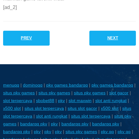
[ad_2]
PREV
NEXT
menuqq
|
dominoqq
|
pkv games bandarqq
|
pkv games bandarqq
|
situs pkv games
|
situs pkv games
|
situs pkv games
|
slot gacor
|
slot terpercaya
|
sbobet88
|
pkv
|
slot maxwin
|
slot anti rungkat
|
x500 slot
|
situs slot terpercaya
|
situs slot gacor
|
x500 slot
|
situs
slot terpercaya
|
slot anti rungkat
|
situs slot terpercaya
|
situs pkv
games
|
bandarqq pkv
|
pkv
|
bandarqq pkv
|
bandarqq pkv
|
bandarqq pkv
|
pkv
|
pkv
|
pkv
|
situs pkv games
|
pkv qq
|
pkv qq
|