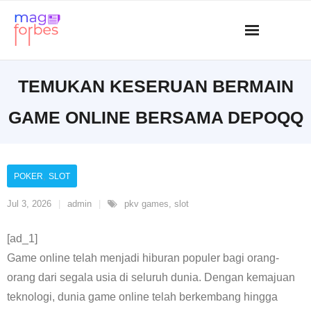
Skip
to
content
TEMUKAN KESERUAN BERMAIN
GAME ONLINE BERSAMA DEPOQQ
,
POKER
SLOT
Jul 3, 2026
admin
pkv games
,
slot
[ad_1]
Game online telah menjadi hiburan populer bagi orang-
orang dari segala usia di seluruh dunia. Dengan kemajuan
teknologi, dunia game online telah berkembang hingga