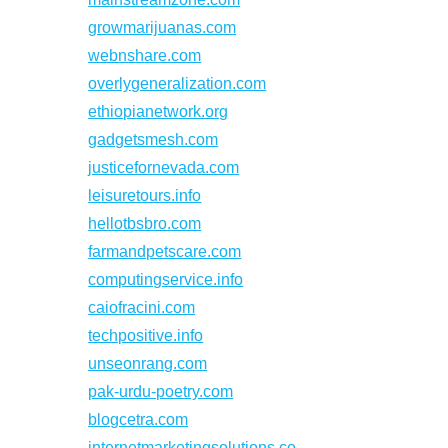
growmarijuanas.com
webnshare.com
overlygeneralization.com
ethiopianetwork.org
gadgetsmesh.com
justicefornevada.com
leisuretours.info
hellotbsbro.com
farmandpetscare.com
computingservice.info
caiofracini.com
techpositive.info
unseonrang.com
pak-urdu-poetry.com
blogcetra.com
internetmarketingsolutions.co