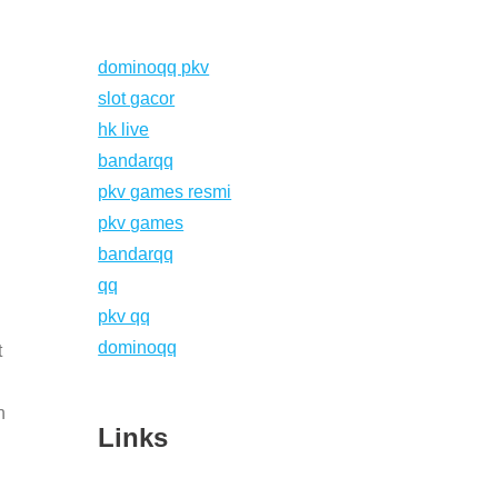
dominoqq pkv
slot gacor
hk live
bandarqq
pkv games resmi
pkv games
bandarqq
qq
pkv qq
dominoqq
t
n
Links