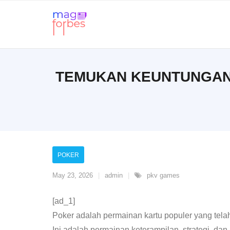
Skip
to
content
TEMUKAN KEUNTUNGAN 
POKER
May 23, 2026
admin
pkv games
[ad_1]
Poker adalah permainan kartu populer yang tela
Ini adalah permainan keterampilan, strategi, d