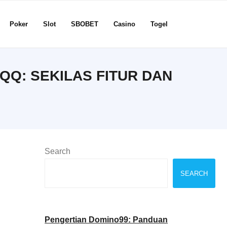
Poker
Slot
SBOBET
Casino
Togel
Q: SEKILAS FITUR DAN
Search
SEARCH
Pengertian Domino99: Panduan