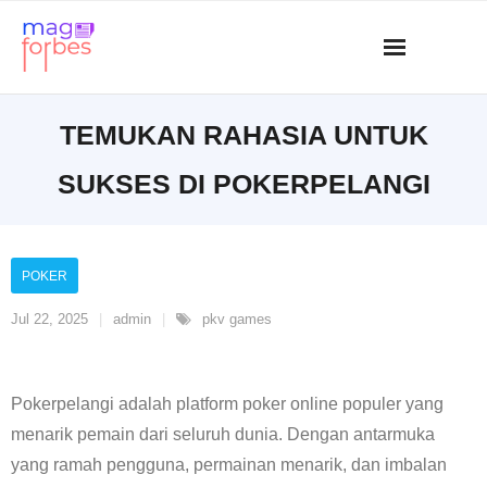
Skip
to
content
TEMUKAN RAHASIA UNTUK
SUKSES DI POKERPELANGI
POKER
Jul 22, 2025
admin
pkv games
Pokerpelangi adalah platform poker online populer yang
menarik pemain dari seluruh dunia. Dengan antarmuka
yang ramah pengguna, permainan menarik, dan imbalan