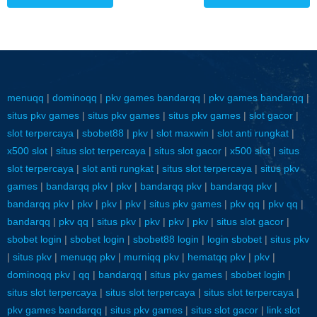
menuqq
|
dominoqq
|
pkv games bandarqq
|
pkv games bandarqq
|
situs pkv games
|
situs pkv games
|
situs pkv games
|
slot gacor
|
slot terpercaya
|
sbobet88
|
pkv
|
slot maxwin
|
slot anti rungkat
|
x500 slot
|
situs slot terpercaya
|
situs slot gacor
|
x500 slot
|
situs
slot terpercaya
|
slot anti rungkat
|
situs slot terpercaya
|
situs pkv
games
|
bandarqq pkv
|
pkv
|
bandarqq pkv
|
bandarqq pkv
|
bandarqq pkv
|
pkv
|
pkv
|
pkv
|
situs pkv games
|
pkv qq
|
pkv qq
|
bandarqq
|
pkv qq
|
situs pkv
|
pkv
|
pkv
|
pkv
|
situs slot gacor
|
sbobet login
|
sbobet login
|
sbobet88 login
|
login sbobet
|
situs pkv
|
situs pkv
|
menuqq pkv
|
murniqq pkv
|
hematqq pkv
|
pkv
|
dominoqq pkv
|
qq
|
bandarqq
|
situs pkv games
|
sbobet login
|
situs slot terpercaya
|
situs slot terpercaya
|
situs slot terpercaya
|
pkv games bandarqq
|
situs pkv games
|
situs slot gacor
|
link slot