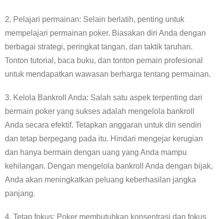
2. Pelajari permainan: Selain berlatih, penting untuk
mempelajari permainan poker. Biasakan diri Anda dengan
berbagai strategi, peringkat tangan, dan taktik taruhan.
Tonton tutorial, baca buku, dan tonton pemain profesional
untuk mendapatkan wawasan berharga tentang permainan.
3. Kelola Bankroll Anda: Salah satu aspek terpenting dari
bermain poker yang sukses adalah mengelola bankroll
Anda secara efektif. Tetapkan anggaran untuk diri sendiri
dan tetap berpegang pada itu. Hindari mengejar kerugian
dan hanya bermain dengan uang yang Anda mampu
kehilangan. Dengan mengelola bankroll Anda dengan bijak,
Anda akan meningkatkan peluang keberhasilan jangka
panjang.
4. Tetap fokus: Poker membutuhkan konsentrasi dan fokus