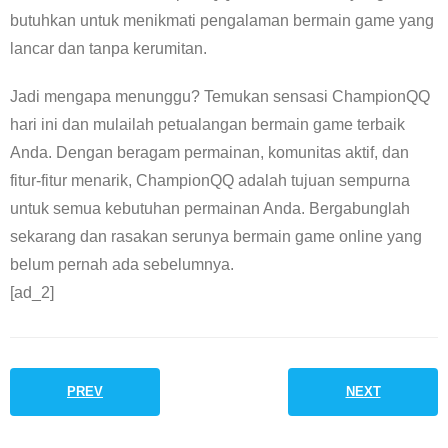
butuhkan untuk menikmati pengalaman bermain game yang
lancar dan tanpa kerumitan.
Jadi mengapa menunggu? Temukan sensasi ChampionQQ
hari ini dan mulailah petualangan bermain game terbaik
Anda. Dengan beragam permainan, komunitas aktif, dan
fitur-fitur menarik, ChampionQQ adalah tujuan sempurna
untuk semua kebutuhan permainan Anda. Bergabunglah
sekarang dan rasakan serunya bermain game online yang
belum pernah ada sebelumnya.
[ad_2]
PREV
NEXT