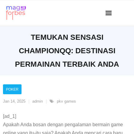
Skip
to
content
TEMUKAN SENSASI
CHAMPIONQQ: DESTINASI
PERMAINAN TERBAIK ANDA
POKER
Jan 14, 2025
admin
pkv games
[ad_1]
Apakah Anda bosan dengan pengalaman bermain game
online yang itu-itu saja? Apakah Anda mencari cara baru