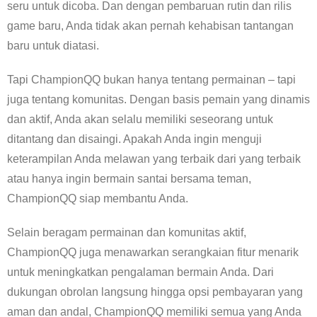
seru untuk dicoba. Dan dengan pembaruan rutin dan rilis
game baru, Anda tidak akan pernah kehabisan tantangan
baru untuk diatasi.
Tapi ChampionQQ bukan hanya tentang permainan – tapi
juga tentang komunitas. Dengan basis pemain yang dinamis
dan aktif, Anda akan selalu memiliki seseorang untuk
ditantang dan disaingi. Apakah Anda ingin menguji
keterampilan Anda melawan yang terbaik dari yang terbaik
atau hanya ingin bermain santai bersama teman,
ChampionQQ siap membantu Anda.
Selain beragam permainan dan komunitas aktif,
ChampionQQ juga menawarkan serangkaian fitur menarik
untuk meningkatkan pengalaman bermain Anda. Dari
dukungan obrolan langsung hingga opsi pembayaran yang
aman dan andal, ChampionQQ memiliki semua yang Anda