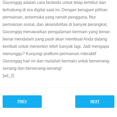
Gocengqq adalah cara fantastis untuk tetap terhibur dan
terhubung di era digital saat ini. Dengan beragam pilihan
permainan, antarmuka yang ramah pengguna, fitur
permainan sosial, dan aksesibilitas di banyak perangkat,
Gocengqq menawarkan pengalaman bermain yang benar-
benar mendalam yang pasti akan membuat Anda datang
kembali untuk menonton lebih banyak lagi. Jadi mengapa
menunggu? Kunjungi platform permainan interaktif
Gocengqq hari ini dan mulailah bermain untuk bersenang-
senang dan bersenang-senang!
[ad_2]
PREV
NEXT