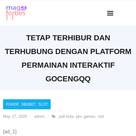
Skip
to
content
TETAP TERHIBUR DAN
TERHUBUNG DENGAN PLATFORM
PERMAINAN INTERAKTIF
GOCENGQQ
,
,
POKER
SBOBET
SLOT
May 27, 2026
admin
judi bola
,
pkv games
,
slot
[ad_1]