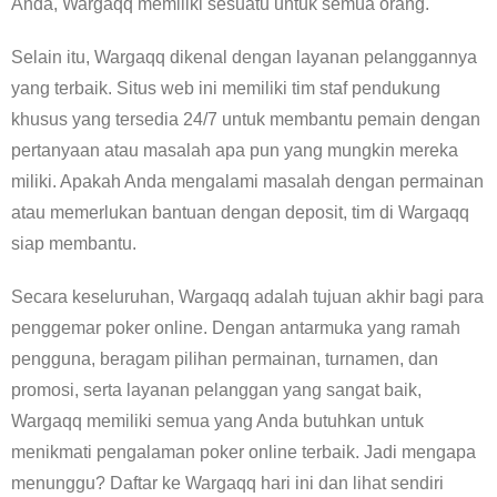
Anda, Wargaqq memiliki sesuatu untuk semua orang.
Selain itu, Wargaqq dikenal dengan layanan pelanggannya
yang terbaik. Situs web ini memiliki tim staf pendukung
khusus yang tersedia 24/7 untuk membantu pemain dengan
pertanyaan atau masalah apa pun yang mungkin mereka
miliki. Apakah Anda mengalami masalah dengan permainan
atau memerlukan bantuan dengan deposit, tim di Wargaqq
siap membantu.
Secara keseluruhan, Wargaqq adalah tujuan akhir bagi para
penggemar poker online. Dengan antarmuka yang ramah
pengguna, beragam pilihan permainan, turnamen, dan
promosi, serta layanan pelanggan yang sangat baik,
Wargaqq memiliki semua yang Anda butuhkan untuk
menikmati pengalaman poker online terbaik. Jadi mengapa
menunggu? Daftar ke Wargaqq hari ini dan lihat sendiri