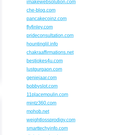
imakewebsolution.com
che-blog.com
pancakecoinz.com
flyfinley.com
prideconsultation.com
hountinglil.info
chakraaffirmations.net
bestjokes4u.com
lustgurgaon.com
geniejaar.com
bobbyslot.com
11placemoulin.com
mintz360.com
mohob.net
weightlossprodigy.com
smarttechyinfo.com