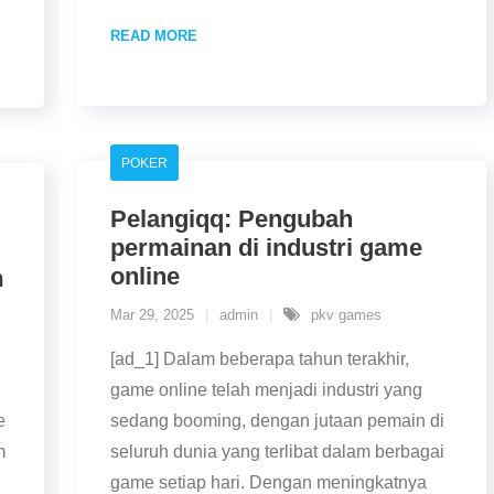
READ MORE
POKER
Pelangiqq: Pengubah
permainan di industri game
online
m
Mar 29, 2025
admin
pkv games
[ad_1] Dalam beberapa tahun terakhir,
game online telah menjadi industri yang
e
sedang booming, dengan jutaan pemain di
m
seluruh dunia yang terlibat dalam berbagai
game setiap hari. Dengan meningkatnya