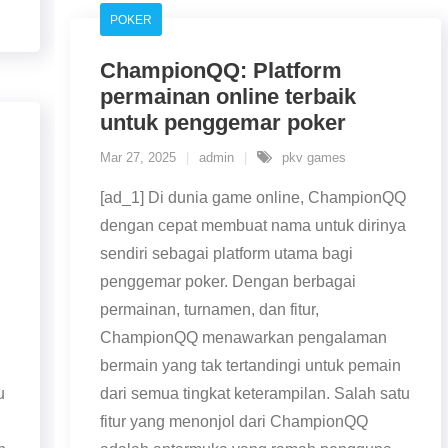
POKER
ChampionQQ: Platform
permainan online terbaik
untuk penggemar poker
Mar 27, 2025
admin
pkv games
[ad_1] Di dunia game online, ChampionQQ
dengan cepat membuat nama untuk dirinya
sendiri sebagai platform utama bagi
penggemar poker. Dengan berbagai
permainan, turnamen, dan fitur,
ChampionQQ menawarkan pengalaman
bermain yang tak tertandingi untuk pemain
u
dari semua tingkat keterampilan. Salah satu
fitur yang menonjol dari ChampionQQ