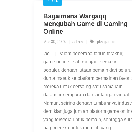
POKER
Bagaimana Wargaqq
Mengubah Game di Gaming
Online
Mar 30, 2025
admin
pkv games
[ad_1] Dalam beberapa tahun terakhir,
game online telah menjadi semakin
populer, dengan jutaan pemain dari seluru
dunia masuk ke platform permainan favorit
mereka untuk bersaing satu sama lain
dalam pertempuran dan tantangan virtual.
Namun, seiring dengan tumbuhnya industr
demikian juga jumlah platform game onlin
yang tersedia untuk pemain, sehingga suli
bagi mereka untuk memilih yang
…