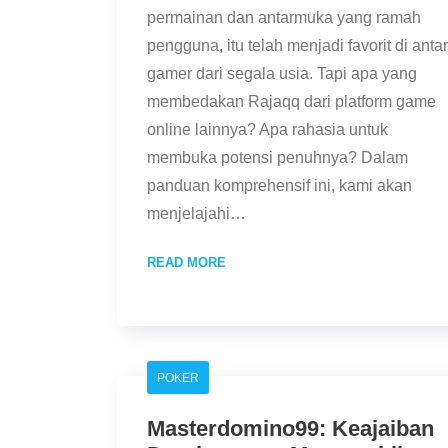
permainan dan antarmuka yang ramah
pengguna, itu telah menjadi favorit di anta
gamer dari segala usia. Tapi apa yang
membedakan Rajaqq dari platform game
online lainnya? Apa rahasia untuk
membuka potensi penuhnya? Dalam
panduan komprehensif ini, kami akan
menjelajahi
…
READ MORE
POKER
Masterdomino99: Keajaiban