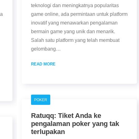
teknologi dan meningkatnya popularitas
ra
game online, ada permintaan untuk platform
inovatif yang menawarkan pengalaman
bermain game yang unik dan menarik.
Salah satu platform yang telah membuat
gelombang
…
READ MORE
POKER
Ratuqq: Tiket Anda ke
pengalaman poker yang tak
terlupakan