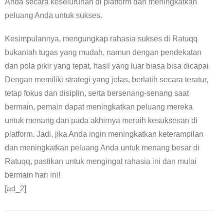
Anda secara keseluruhan di platform dan meningkatkan
peluang Anda untuk sukses.
Kesimpulannya, mengungkap rahasia sukses di Ratuqq
bukanlah tugas yang mudah, namun dengan pendekatan
dan pola pikir yang tepat, hasil yang luar biasa bisa dicapai.
Dengan memiliki strategi yang jelas, berlatih secara teratur,
tetap fokus dan disiplin, serta bersenang-senang saat
bermain, pemain dapat meningkatkan peluang mereka
untuk menang dan pada akhirnya meraih kesuksesan di
platform. Jadi, jika Anda ingin meningkatkan keterampilan
dan meningkatkan peluang Anda untuk menang besar di
Ratuqq, pastikan untuk mengingat rahasia ini dan mulai
bermain hari ini!
[ad_2]