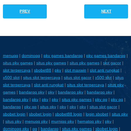
PREV
NEXT
menuqq
|
dominoqq
|
pkv games bandarqq
|
pkv games bandarqq
|
situs pkv games
|
situs pkv games
|
situs pkv games
|
slot gacor
|
slot terpercaya
|
sbobet88
|
pkv
|
slot maxwin
|
slot anti rungkat
|
x500 slot
|
situs slot terpercaya
|
situs slot gacor
|
x500 slot
|
situs
slot terpercaya
|
slot anti rungkat
|
situs slot terpercaya
|
situs pkv
games
|
bandarqq pkv
|
pkv
|
bandarqq pkv
|
bandarqq pkv
|
bandarqq pkv
|
pkv
|
pkv
|
pkv
|
situs pkv games
|
pkv qq
|
pkv qq
|
bandarqq
|
pkv qq
|
situs pkv
|
pkv
|
pkv
|
pkv
|
situs slot gacor
|
sbobet login
|
sbobet login
|
sbobet88 login
|
login sbobet
|
situs pkv
|
situs pkv
|
menuqq pkv
|
murniqq pkv
|
hematqq pkv
|
pkv
|
dominoqq pkv
|
qq
|
bandarqq
|
situs pkv games
|
sbobet login
|