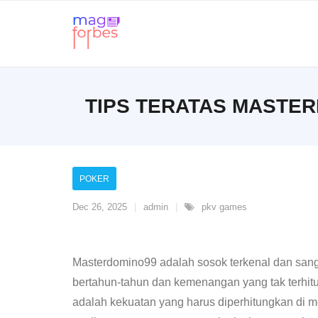
Skip
to
content
TIPS TERATAS MASTER
POKER
Dec 26, 2025
admin
pkv games
Masterdomino99 adalah sosok terkenal dan sang
bertahun-tahun dan kemenangan yang tak terhitu
adalah kekuatan yang harus diperhitungkan di me