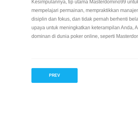
Kesimpulannya, tip utama Masterdomino99 untu
mempelajari permainan, mempraktikkan manajem
disiplin dan fokus, dan tidak pernah berhenti be
upaya untuk meningkatkan keterampilan Anda, 
dominan di dunia poker online, seperti Masterd
PREV