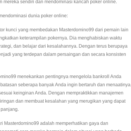
n mereka sendiri dan mendominasi kancah poker online.
mendominasi dunia poker online:
faktor kunci yang membedakan Masterdomino99 dari pemain lain
ingkatkan keterampilan pokernya. Dia menghabiskan waktu
rategi, dan belajar dari kesalahannya. Dengan terus berupaya
njadi yang terdepan dalam persaingan dan secara konsisten
domino99 menekankan pentingnya mengelola bankroll Anda
 batasan seberapa banyak Anda ingin bertaruh dan menaatinya
n sesuai keinginan Anda. Dengan mempraktikkan manajemen
miringan dan membuat kesalahan yang merugikan yang dapat
panjang.
 dari Masterdomino99 adalah memperhatikan gaya dan