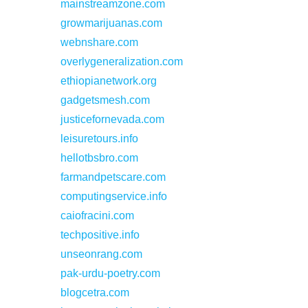
mainstreamzone.com
growmarijuanas.com
webnshare.com
overlygeneralization.com
ethiopianetwork.org
gadgetsmesh.com
justicefornevada.com
leisuretours.info
hellotbsbro.com
farmandpetscare.com
computingservice.info
caiofracini.com
techpositive.info
unseonrang.com
pak-urdu-poetry.com
blogcetra.com