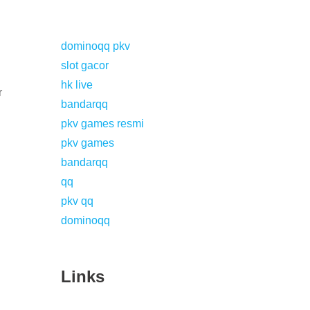
dominoqq pkv
slot gacor
hk live
r
bandarqq
pkv games resmi
pkv games
bandarqq
qq
pkv qq
dominoqq
Links