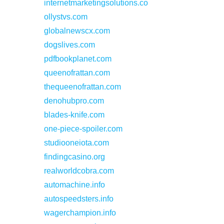
internetmarketingsolutions.co
ollystvs.com
globalnewscx.com
dogslives.com
pdfbookplanet.com
queenofrattan.com
thequeenofrattan.com
denohubpro.com
blades-knife.com
one-piece-spoiler.com
studiooneiota.com
findingcasino.org
realworldcobra.com
automachine.info
autospeedsters.info
wagerchampion.info