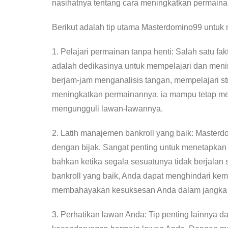
nasihatnya tentang cara meningkatkan permaina
Berikut adalah tip utama Masterdomino99 untuk 
1. Pelajari permainan tanpa henti: Salah satu 
adalah dedikasinya untuk mempelajari dan men
berjam-jam menganalisis tangan, mempelajari st
meningkatkan permainannya, ia mampu tetap me
mengungguli lawan-lawannya.
2. Latih manajemen bankroll yang baik: Master
dengan bijak. Sangat penting untuk menetapkan
bahkan ketika segala sesuatunya tidak berjala
bankroll yang baik, Anda dapat menghindari ke
membahayakan kesuksesan Anda dalam jangka 
3. Perhatikan lawan Anda: Tip penting lainnya